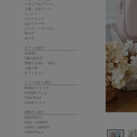
メモリアルアイテム
入園・入学グッズ
Tシャツ
ベビーウェア
おむつケーキ
パーティーアイテム
男の子
女の子
ギフトを探す
出産祝い
1歳の誕生日
季節のお祝い・節句
入園入学
ギフトセット
シリーズから探す
Raffine ラフィネ
CLENM クレム
Pritty Patch
Cherie シェリ
価格から探す
5000円以下
5000～10000円
10000～20000円
20000円以上