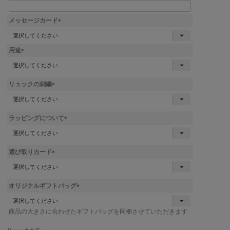
メッセージカード
(
必
用途
須
)
(
必
須
リュックの刺繍
)
(
必
須
ラッピングについて
)
(
必
須
選び取りカード
)
(
必
須
オリジナルギフトバッグ
)
(
必
商品の大きさに合わせたギフトバッグを同梱させていただきます
須
)