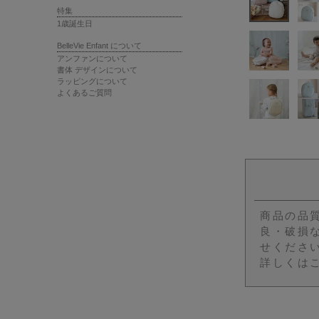
特集
1歳誕生日
BelleVie Enfant について
アンファンについて
書体 デザインについて
ラッピングについて
よくあるご質問
商品の品
良・破損
せくださ
詳しくは