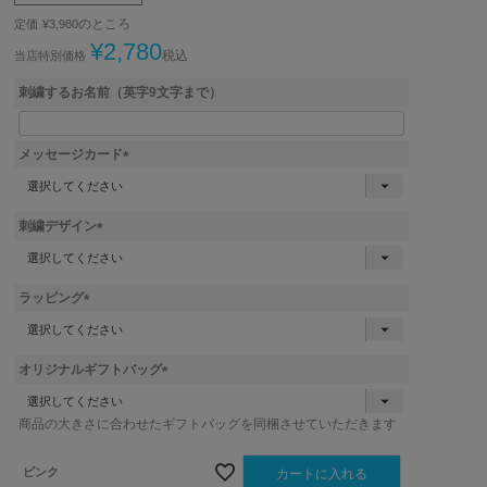
のところ
定価
¥
3,980
¥
2,780
税込
当店特別価格
刺繍するお名前（英字9文字まで）
メッセージカード
(
必
須
刺繍デザイン
)
(
必
須
ラッピング
)
(
必
須
オリジナルギフトバッグ
)
(
必
商品の大きさに合わせたギフトバッグを同梱させていただきます
須
)
ピンク
カートに入れる