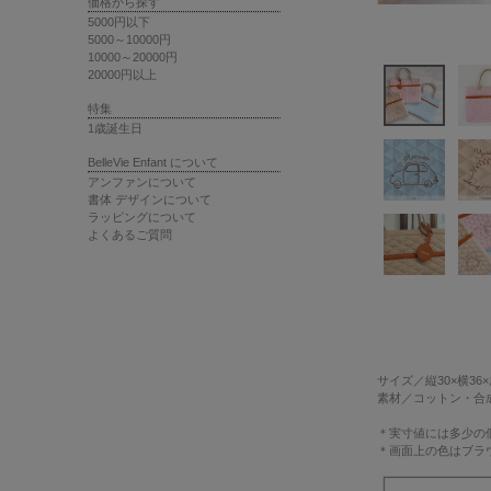
価格から探す
5000円以下
5000～10000円
10000～20000円
20000円以上
特集
1歳誕生日
BelleVie Enfant について
アンファンについて
書体 デザインについて
ラッピングについて
よくあるご質問
サイズ
／縦30×横36
素材
／コットン・合
＊実寸値には多少の
＊画面上の色はブラ