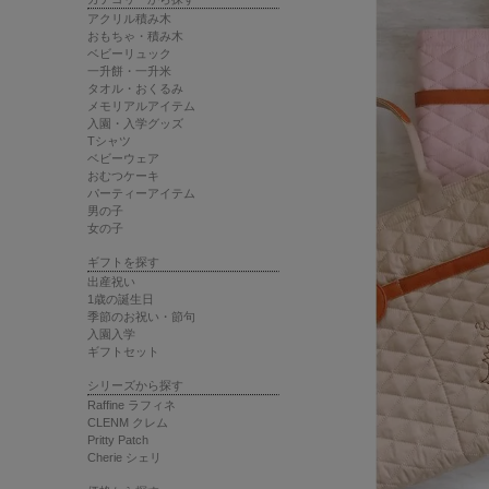
アクリル積み木
おもちゃ・積み木
ベビーリュック
一升餅・一升米
タオル・おくるみ
メモリアルアイテム
入園・入学グッズ
Tシャツ
ベビーウェア
おむつケーキ
パーティーアイテム
男の子
女の子
ギフトを探す
出産祝い
1歳の誕生日
季節のお祝い・節句
入園入学
ギフトセット
シリーズから探す
Raffine ラフィネ
CLENM クレム
Pritty Patch
Cherie シェリ