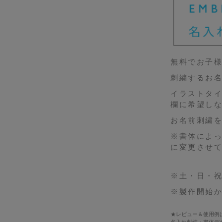
無料でお子
刺繍するお名
イラストタ
欄に希望し
お名前刺繍を
※書体によ
に変更させ
※土・日・
※製作開始
★レビュー＆使用例
名入れ刺繍・書体デ