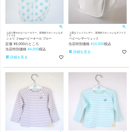
上品で華やかなベビーカラー。実用的でオシャレなギ
上質なフェイクレザー。実用的でオシャレなギフトで
フトです
す
シェリ ２wayベビーオール ブルー
ベビーレザーリュック
定価
¥
8,000
当店特別価格
¥
10,000
のところ
税込
当店特別価格
¥
4,000
税込
詳細を見る
詳細を見る