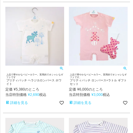
上品で華やかなベビーカラー。実用的でオシャレなギ
上品で華やかなベビーカラー。実用的でオシャレなギ
フトです
フトです。
プリティパッチ ヘラジカロンパース ホワ
プリティパッチ ロンパース+ラトル ギフト
イト
セット
定価
¥
5,380
定価
¥
6,000
のところ
のところ
当店特別価格
¥
2,690
当店特別価格
¥
3,000
税込
税込
詳細を見る
詳細を見る