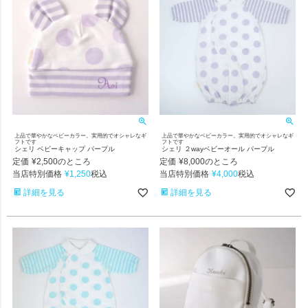
上品で華やかなベビーカラー。実用的でオシャレなギ
上品で華やかなベビーカラー。実用的でオシャレなギ
フトです
フトです
シェリ ベビーキャップ パープル
シェリ ２wayベビーオール パープル
定価
¥
2,500
定価
¥
8,000
のところ
のところ
当店特別価格
¥
1,250
当店特別価格
¥
4,000
税込
税込
詳細を見る
詳細を見る