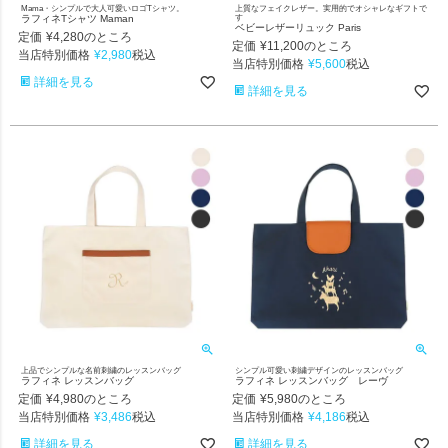
Mama・シンプルで大人可愛いロゴTシャツ。
上質なフェイクレザー。実用的でオシャレなギフトで
ラフィネTシャツ Maman
す
ベビーレザーリュック Paris
定価
¥
4,280
のところ
定価
¥
11,200
のところ
当店特別価格
¥
2,980
税込
当店特別価格
¥
5,600
税込
詳細を見る
詳細を見る
上品でシンプルな名前刺繍のレッスンバッグ
シンプル可愛い刺繍デザインのレッスンバッグ
ラフィネ レッスンバッグ
ラフィネ レッスンバッグ レーヴ
定価
¥
4,980
定価
¥
5,980
のところ
のところ
当店特別価格
¥
3,486
当店特別価格
¥
4,186
税込
税込
詳細を見る
詳細を見る