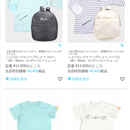
上品で華やかなベビーカラー。実用的でオシャレなギ
上品で華やかなベビーカラー。実用的でオシャレなギ
フトです。
フトです。
シェリロングスリーブTシャツ ブルー
シェリロングスリーブTシャツ パープル
（80・90cm）+レザーベビーリュック
（80・90cm）+レザーベビーリュック
定価
¥
12,000
定価
¥
12,000
のところ
のところ
当店特別価格
¥
8,400
当店特別価格
¥
8,400
税込
税込
詳細を見る
詳細を見る