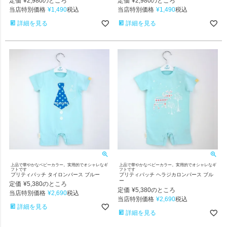
定価
¥
2,980
定価
¥
2,980
のところ
のところ
当店特別価格
¥
1,490
当店特別価格
¥
1,490
税込
税込
詳細を見る
詳細を見る
上品で華やかなベビーカラー。実用的でオシャレなギ
上品で華やかなベビーカラー。実用的でオシャレなギ
フトです
フトです
プリティパッチ タイロンパース ブルー
プリティパッチ ヘラジカロンパース ブル
ー
定価
¥
5,380
のところ
定価
¥
5,380
のところ
当店特別価格
¥
2,690
税込
当店特別価格
¥
2,690
税込
詳細を見る
詳細を見る