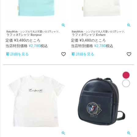
Baby&Kids・シンプルで大人可愛いロゴTシャツ。
Baby&Kids・シンプルで大人可愛いロゴTシャツ。
ラフィネTシャツ Bonjour
ラフィネTシャツ Enfant
定価
¥
3,480
定価
¥
3,480
のところ
のところ
当店特別価格
¥
2,780
当店特別価格
¥
2,780
税込
税込
詳細を見る
詳細を見る