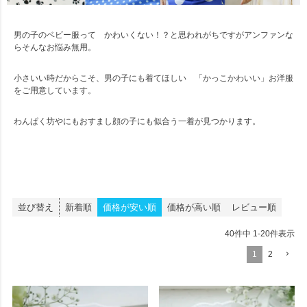
男の子のベビー服って かわいくない！？と思われがちですがアンファンな
らそんなお悩み無用。
小さいい時だからこそ、男の子にも着てほしい 「かっこかわいい」お洋服
をご用意しています。
わんぱく坊やにもおすまし顔の子にも似合う一着が見つかります。
並び替え
新着順
価格が安い順
価格が高い順
レビュー順
40
件中
1
-
20
件表示
1
2