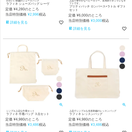
かわいい刺繍のシューズバッグ
上品で華やかなベビーカラー。実用的でオシャレなギ
ラフィネ シューズバッグ レーヴ
フトです。
プリティパッチ ロンパース+ラトル ギフト
定価
¥
4,280
のところ
セット
当店特別価格
¥
2,996
税込
定価
¥
6,000
のところ
当店特別価格
¥
3,000
税込
詳細を見る
詳細を見る
シンプル上品な巾着セット
上品でシンプルな名前刺繍のレッスンバッグ
ラフィネ 巾着バッグ ３点セット
ラフィネ レッスンバッグ
定価
¥
4,980
定価
¥
4,980
のところ
のところ
当店特別価格
¥
3,486
当店特別価格
¥
3,486
税込
税込