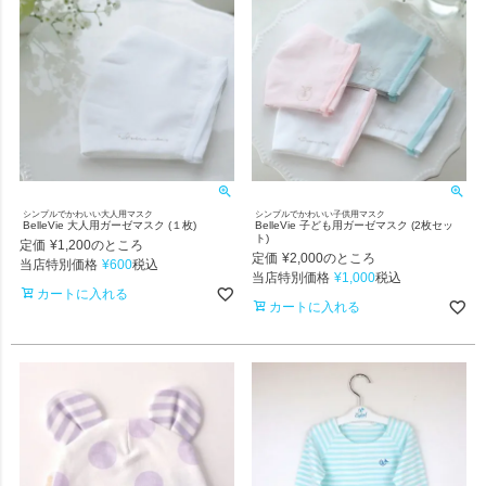
シンプルでかわいい大人用マスク
シンプルでかわいい子供用マスク
BelleVie 大人用ガーゼマスク (１枚)
BelleVie 子ども用ガーゼマスク (2枚セッ
ト)
定価
¥
1,200
のところ
定価
¥
2,000
のところ
当店特別価格
¥
600
税込
当店特別価格
¥
1,000
税込
カートに入れる
カートに入れる