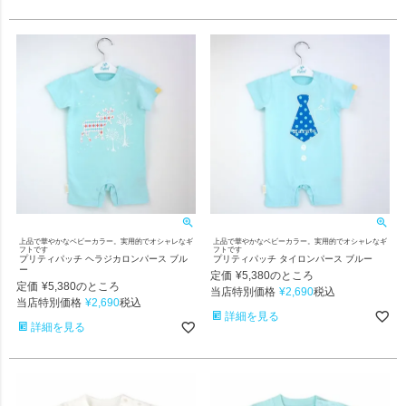
上品で華やかなベビーカラー。実用的でオシャレなギ
上品で華やかなベビーカラー。実用的でオシャレなギ
フトです
フトです
プリティパッチ ヘラジカロンパース ブル
プリティパッチ タイロンパース ブルー
ー
定価
¥
5,380
のところ
定価
¥
5,380
のところ
当店特別価格
¥
2,690
税込
当店特別価格
¥
2,690
税込
詳細を見る
詳細を見る