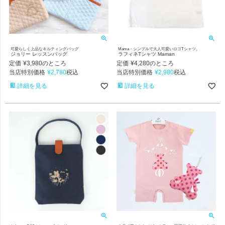
可愛らしく上品なキルティングバッグ
Mama・シンプルで大人可愛いロゴTシャツ。
ジョリー レッスンバッグ
ラフィネTシャツ Maman
定価
¥
3,980
定価
¥
4,280
のところ
のところ
当店特別価格
¥
2,780
当店特別価格
¥
2,980
税込
税込
詳細を見る
詳細を見る