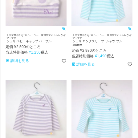
上品で華やかなベビーカラー。実用的でオシャレなギ
上品で華やかなベビーカラー。実用的でオシャレなギ
フトです
フトです
シェリ ベビーキャップ パープル
シェリ ロングスリーブTシャツ ブルー
100cm
定価
¥
2,500
のところ
定価
¥
2,980
のところ
当店特別価格
¥
1,250
税込
当店特別価格
¥
1,490
税込
詳細を見る
詳細を見る