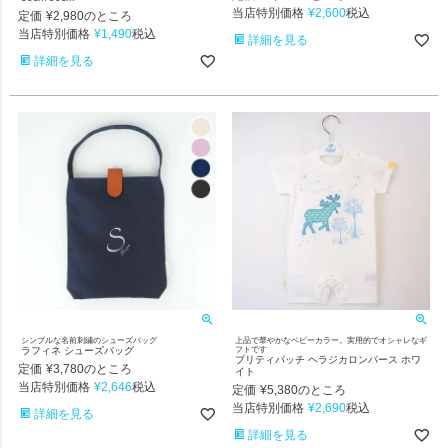
当店特別価格
¥
2,600
税込
定価
¥
2,980
のところ
当店特別価格
¥
1,490
税込
詳細を見る
詳細を見る
シンプルな名前刺繍のシューズバッグ
上品で華やかなベビーカラー。実用的でオシャレなギ
ラフィネ シューズバッグ
フトです
プリティパッチ ヘラジカロンパース ホワ
定価
¥
3,780
のところ
イト
当店特別価格
¥
2,646
税込
定価
¥
5,380
のところ
当店特別価格
¥
2,690
税込
詳細を見る
詳細を見る