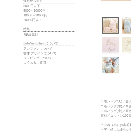
価格から探す
5000円以下
5000～10000円
10000～20000円
20000円以上
特集
1歳誕生日
BelleVie Enfant について
アンファンについて
書体 デザインについて
ラッピングについて
よくあるご質問
巾着バッグ(大)
／高さ
巾着バッグ(中)
／高さ
巾着バッグ(小)
／高さ
素材
／コットン100
＊巾着（小）お名前
＊実寸値には多少の