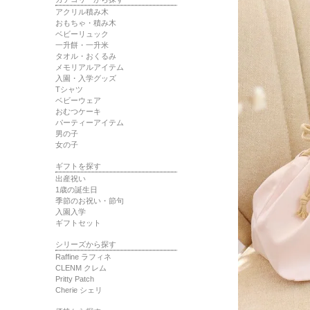
アクリル積み木
おもちゃ・積み木
ベビーリュック
一升餅・一升米
タオル・おくるみ
メモリアルアイテム
入園・入学グッズ
Tシャツ
ベビーウェア
おむつケーキ
パーティーアイテム
男の子
女の子
ギフトを探す
出産祝い
1歳の誕生日
季節のお祝い・節句
入園入学
ギフトセット
シリーズから探す
Raffine ラフィネ
CLENM クレム
Pritty Patch
Cherie シェリ