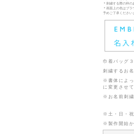
＊刺繍する際の枠の
＊画面上の色はブラ
予めご了承ください
巾着バッグ
刺繍するお名
※書体によ
に変更させ
※お名前刺繍
※土・日・
※製作開始