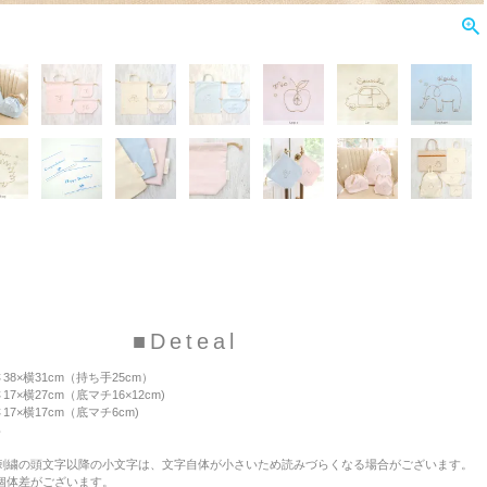
■Deteal
38×横31cm（持ち手25cm）
17×横27cm（底マチ16×12cm)
17×横17cm（底マチ6cm)
％
刺繍の頭文字以降の小文字は、文字自体が小さいため読みづらくなる場合がございます。
個体差がございます。