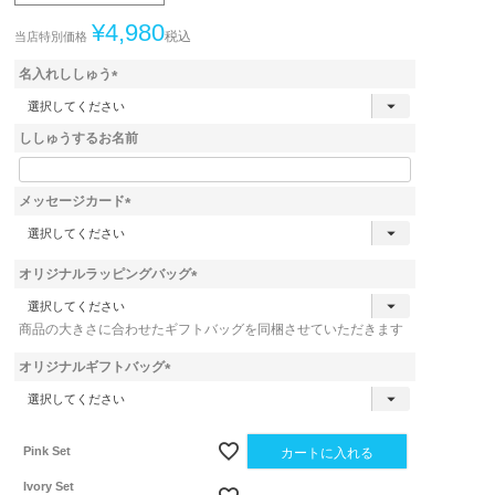
¥
4,980
税込
当店特別価格
名入れししゅう
(
必
ししゅうするお名前
須
)
メッセージカード
(
必
須
オリジナルラッピングバッグ
)
(
必
商品の大きさに合わせたギフトバッグを同梱させていただきます
須
)
オリジナルギフトバッグ
(
必
須
)
Pink Set
カートに入れる
Ivory Set