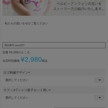
私たちの想いをぜひご覧ください
商品番号
wear057
定価
¥
4,280
のところ
¥
2,980
当店特別価格
税込
ロゴ刺繡デザイン
(
必
須
ラフィネTシャツ親子セット買い
)
(
必
須