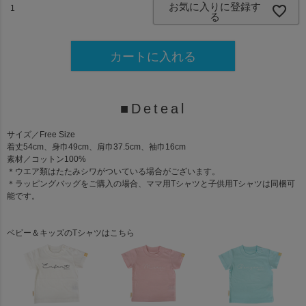
)
お気に入りに登録す
る
カートに入れる
■Deteal
サイズ
／Free Size
着丈54cm、身巾49cm、肩巾37.5cm、袖巾16cm
素材
／コットン100%
＊ウエア類はたたみシワがついている場合がございます。
＊ラッピングバッグをご購入の場合、ママ用Tシャツと子供用Tシャツは同梱可
能です。
ベビー＆キッズのTシャツはこちら