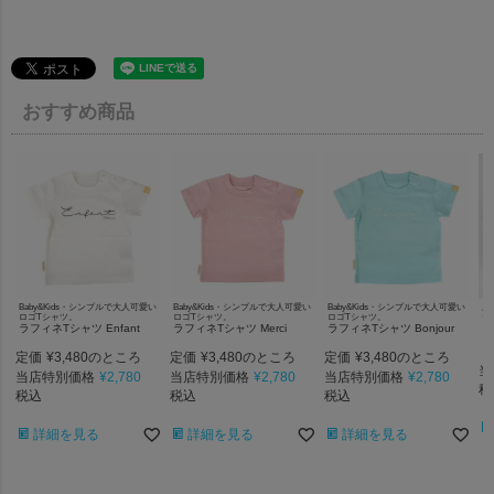
おすすめ商品
Baby&Kids・シンプルで大人可愛い
Baby&Kids・シンプルで大人可愛い
Baby&Kids・シンプルで大人可愛い
上
ロゴTシャツ。
ロゴTシャツ。
ロゴTシャツ。
ー
ラフィネTシャツ Enfant
ラフィネTシャツ Merci
ラフィネTシャツ Bonjour
ラ
ー
定価
¥
3,480
定価
¥
3,480
定価
¥
3,480
のところ
のところ
のところ
当
当店特別価格
¥
2,780
当店特別価格
¥
2,780
当店特別価格
¥
2,780
税
税込
税込
税込
詳細を見る
詳細を見る
詳細を見る