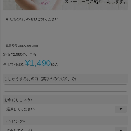
私たちの想いをぜひご覧ください
商品番号
wear030purple
定価
¥
2,980
のところ
¥
1,490
当店特別価格
税込
ししゅうするお名前（英字のみ9文字まで）
お名前ししゅう
(
必
須
ラッピング
)
(