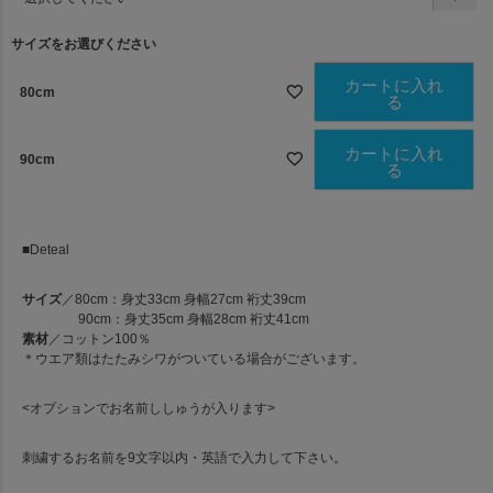
必
須
サイズをお選びください
)
カートに入れ
80cm
る
カートに入れ
90cm
る
■Deteal
サイズ
／80cm：身丈33cm 身幅27cm 裄丈39cm
90cm：身丈35cm 身幅28cm 裄丈41cm
素材
／コットン100％
＊ウエア類はたたみシワがついている場合がございます。
<オプションでお名前ししゅうが入ります>
刺繍するお名前を9文字以内・英語で入力して下さい。