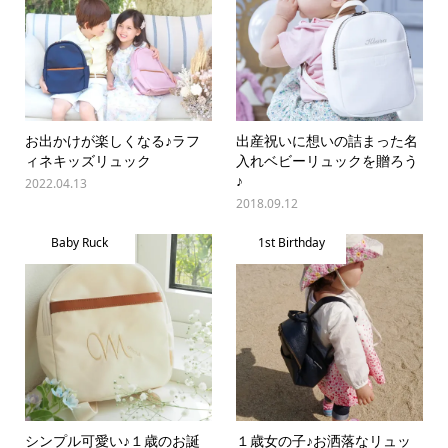
お出かけが楽しくなる♪ラフ
出産祝いに想いの詰まった名
ィネキッズリュック
入れベビーリュックを贈ろう
♪
2022.04.13
2018.09.12
Baby Ruck
1st Birthday
シンプル可愛い♪１歳のお誕
１歳女の子♪お洒落なリュッ