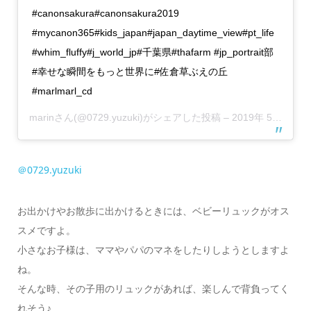
#canonsakura#canonsakura2019
#mycanon365#kids_japan#japan_daytime_view#pt_life
#whim_fluffy#j_world_jp#千葉県#thafarm #jp_portrait部
#幸せな瞬間をもっと世界に#佐倉草ぶえの丘
#marlmarl_cd
marin
さん(@0729.yuzuki)がシェアした投稿 –
2019年 5月月8日午後11時03分PDT
＠0729.yuzuki
お出かけやお散歩に出かけるときには、ベビーリュックがオス
スメですよ。
小さなお子様は、ママやパパのマネをしたりしようとしますよ
ね。
そんな時、その子用のリュックがあれば、楽しんで背負ってく
れそう♪