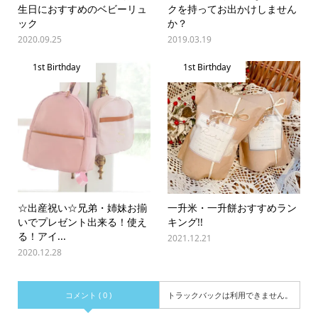
生日におすすめのベビーリュ
クを持ってお出かけしません
ック
か？
2020.09.25
2019.03.19
1st Birthday
1st Birthday
☆出産祝い☆兄弟・姉妹お揃
一升米・一升餅おすすめラン
いでプレゼント出来る！使え
キング!!
る！アイ...
2021.12.21
2020.12.28
コメント ( 0 )
トラックバックは利用できません。