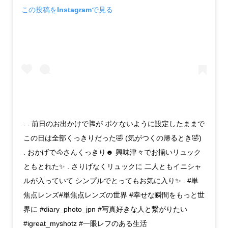
この投稿をInstagramで見る
. . 前日のお出かけで🎏が ボケないように設定したままで
この日は全部くっきりだった🤣 (気がつくの帰るとき🤣)
. おかげで🐴さんくっきり☻ 興味津々でお揃いリュック
ともとれた✨ . さりげなくリュックに 二人ともイニシャ
ルが入っていて シンプルでとってもお気に入り✨ . #単
焦点レンズ#単焦点レンズの世界 #幸せな瞬間をもっと世
界に #diary_photo_jpn #写真好きな人と繋がりたい
#igreat_myshotz #一眼レフのある生活