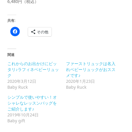
6,480円（税込）
共有:
Facebook
その他
で
共
有
す
る
に
関連
は
ク
これからのお出かけにピッ
ファーストリュックは名入
リ
ッ
タリ♪ラフィネベビーリュッ
れベビーリュックがおスス
ク
ク
メです♪
し
て
2020年3月12日
2020年1月23日
く
Baby Ruck
Baby Ruck
だ
さ
い
シンプルで使いやすい！オ
(新
シャレなレッスンバッグを
し
い
ご紹介します♪
ウ
2019年10月24日
ィ
ン
Baby gift
ド
ウ
で