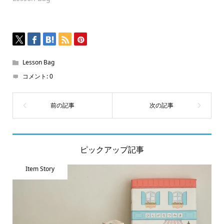
ド
ウ
で
開
き
ま
す)
Lesson Bag
コメント:
0
ピックアップ記事
Item Story