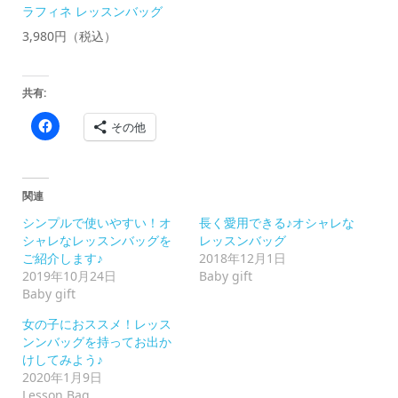
ラフィネ レッスンバッグ
3,980円（税込）
共有:
Facebook
その他
で
共
有
す
る
に
関連
は
ク
シンプルで使いやすい！オ
長く愛用できる♪オシャレな
リ
ッ
シャレなレッスンバッグを
レッスンバッグ
ク
ご紹介します♪
2018年12月1日
し
て
2019年10月24日
Baby gift
く
Baby gift
だ
さ
い
女の子におススメ！レッス
(新
ンンバッグを持ってお出か
し
い
けしてみよう♪
ウ
2020年1月9日
ィ
ン
Lesson Bag