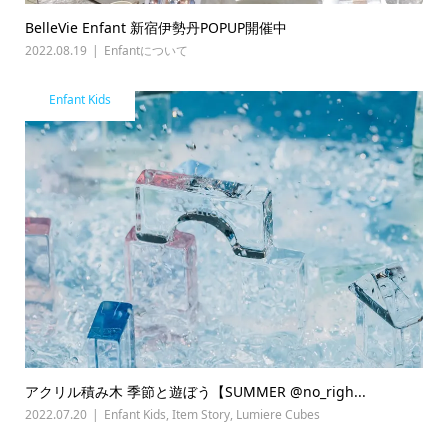
BelleVie Enfant 新宿伊勢丹POPUP開催中
2022.08.19
Enfantについて
Enfant Kids
アクリル積み木 季節と遊ぼう【SUMMER @no_righ...
2022.07.20
Enfant Kids
,
Item Story
,
Lumiere Cubes