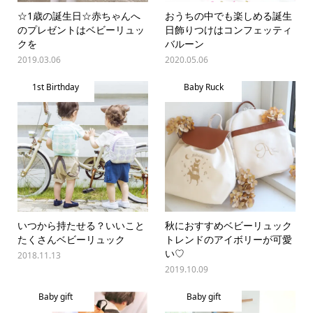
☆1歳の誕生日☆赤ちゃんへ
おうちの中でも楽しめる誕生
のプレゼントはベビーリュッ
日飾りつけはコンフェッティ
クを
バルーン
2019.03.06
2020.05.06
1st Birthday
Baby Ruck
いつから持たせる？いいこと
秋におすすめベビーリュック
たくさんベビーリュック
トレンドのアイボリーが可愛
い♡
2018.11.13
2019.10.09
Baby gift
Baby gift