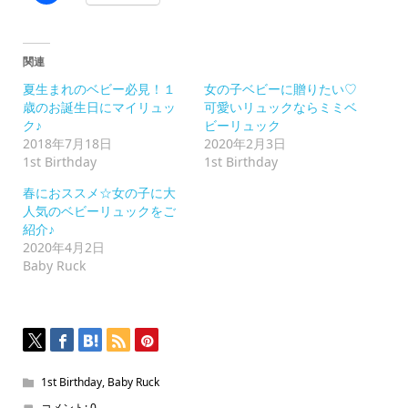
共
有
す
る
に
関連
は
ク
夏生まれのベビー必見！１
女の子ベビーに贈りたい♡
リ
ッ
歳のお誕生日にマイリュッ
可愛いリュックならミミベ
ク
ク♪
ビーリュック
し
て
2018年7月18日
2020年2月3日
く
1st Birthday
1st Birthday
だ
さ
い
春におススメ☆女の子に大
(新
人気のベビーリュックをご
し
い
紹介♪
ウ
2020年4月2日
ィ
ン
Baby Ruck
ド
ウ
で
開
き
ま
す)
1st Birthday
,
Baby Ruck
コメント:
0