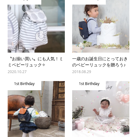
〝お揃い買い〟にも人気！ミ
一歳のお誕生日にとっておき
ミベビーリュック✧
のベビーリュックを贈ろう♪
2020.10.27
2018.08.29
1st Birthday
1st Birthday