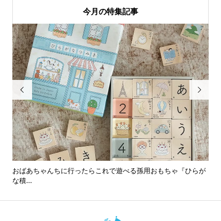
今月の特集記事


おばあちゃんちに行ったらこれで遊べる孫用おもちゃ『ひらが
男
な積...