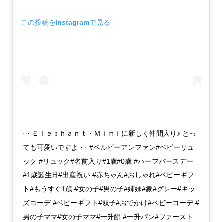
この投稿をInstagramで見る
· · Ｅｌｅｐｈａｎｔ · Ｍｉｍｉに新しく仲間入り♪ とっ
ても可愛いですよ︎︎ · · #ベルビーアンファン#ベビーリュ
ック #リュック#名前入り#1歳#0歳 #ハーフバースデー
#1歳誕生日#出産祝い #赤ちゃん#おしゃれ#ベビーギフ
ト#もうすぐ1歳 #女の子#男の子#姉妹#象#グレー#キッ
ズコーデ #ベビーギフト#双子#おでかけ#ベビーコーデ #
男の子ママ#女の子ママ#一升餅 #一升パン#ファースト