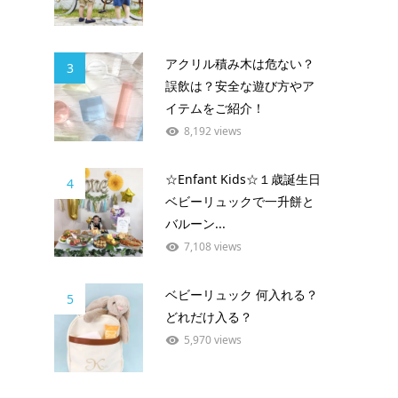
アクリル積み木は危ない？
3
誤飲は？安全な遊び方やア
イテムをご紹介！
8,192 views
☆Enfant Kids☆１歳誕生日
4
ベビーリュックで一升餅と
バルーン...
7,108 views
ベビーリュック 何入れる？
5
どれだけ入る？
5,970 views