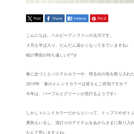
Post
Share
Hatena
Pin it
こんにちは。ベルビーアンファンの北川です。
３月も半ば入り、だんだん温かくなってきていますね♪
桜の季節が待ち遠しい(^^)/
春に近づくとパステルカラーや、明るめの色を取り入れ
2019年 春のトレンドカラーは皆さんご存知ですか？
今年は、パープルとグリーンが流行るようです♪
しかしトレンドカラーだからといって、トップスやボト
勇気もいるし、流行りのアイテムをあからさまに取り入
なんて思いますよね。