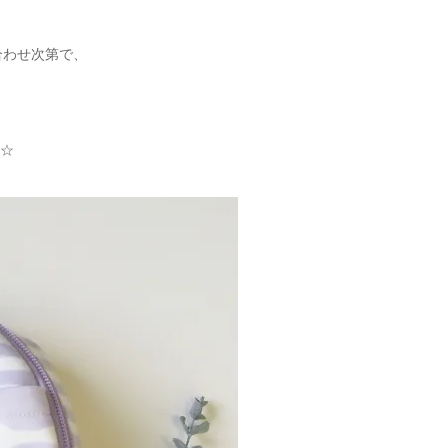
合わせ次第で、
t☆