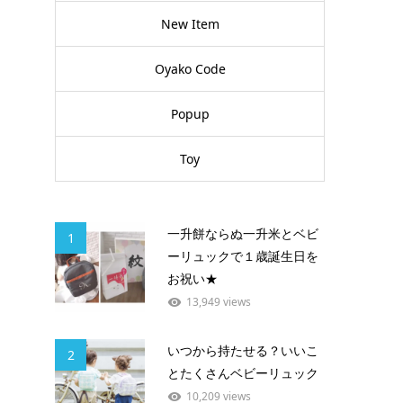
New Item
Oyako Code
Popup
Toy
一升餅ならぬ一升米とベビ
1
ーリュックで１歳誕生日を
お祝い★
13,949 views
いつから持たせる？いいこ
2
とたくさんベビーリュック
10,209 views