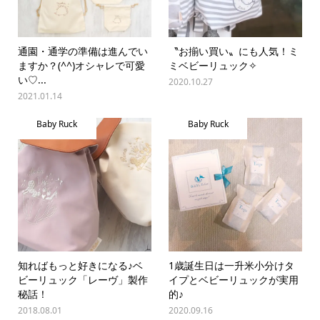
通園・通学の準備は進んでい
〝お揃い買い〟にも人気！ミ
ますか？(^^)オシャレで可愛
ミベビーリュック✧
い♡...
2020.10.27
2021.01.14
Baby Ruck
Baby Ruck
知ればもっと好きになる♪ベ
1歳誕生日は一升米小分けタ
ビーリュック「レーヴ」製作
イプとベビーリュックが実用
秘話！
的♪
2018.08.01
2020.09.16