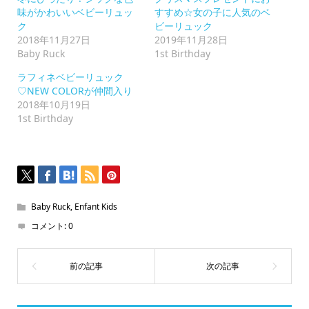
リ
ッ
味がかわいいベビーリュッ
すすめ☆女の子に人気のベ
ク
ク
ビーリュック
し
て
2018年11月27日
2019年11月28日
く
Baby Ruck
1st Birthday
だ
さ
い
ラフィネベビーリュック
(新
♡NEW COLORが仲間入り
し
い
2018年10月19日
ウ
1st Birthday
ィ
ン
ド
ウ
で
開
き
ま
す)
Baby Ruck
,
Enfant Kids
コメント:
0