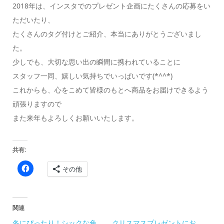
2018年は、インスタでのプレゼント企画にたくさんの応募をい
ただいたり、
たくさんのタグ付けとご紹介、本当にありがとうございまし
た。
少しでも、大切な思い出の瞬間に携われていることに
スタッフ一同、嬉しい気持ちでいっぱいです(*^^*)
これからも、心をこめて皆様のもとへ商品をお届けできるよう
頑張りますので
また来年もよろしくお願いいたします。
共有:
Facebook
その他
で
共
有
す
る
に
関連
は
ク
冬にぴったり！シックな色
クリスマスプレゼントにお