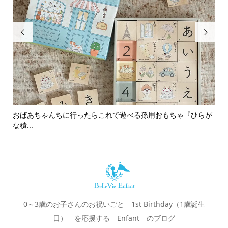


おばあちゃんちに行ったらこれで遊べる孫用おもちゃ『ひらが
男
な積...
0～3歳のお子さんのお祝いごと 1st Birthday（1歳誕生
日） を応援する Enfant のブログ