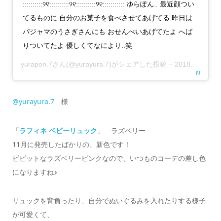
::::::::::୨୧::::::::::୨୧::::::::::୨୧::::::::::: ゆらぽん.. 最近顔つい
てるものに 自分のお菓子を食べさせてあげてる 昨日は
パジャマのうさぎさんにも おせんべいあげてたよ へば
りついてたよ 優しくてなにより..笑
yurapon.7
さん(@yurayura.7)がシェアした投稿 –
2018年12月月21日午前5時28分PST
@yurayura.7
様
「
ラフィネ ベビーリュック
」 ラズベリー
11月に発売したばかりの、新色です！
ビビットなラズベリーピンクなので、いつものコーデの差し色
になりますね♪
リュックを背負ったり、自分でぬいぐるみを入れたりする様子
が可愛くて、