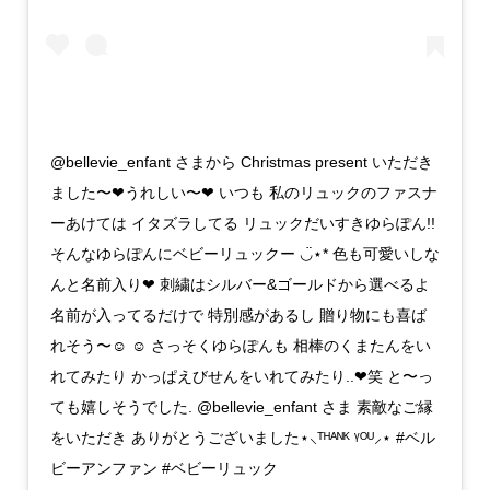
@bellevie_enfant さまから Christmas present いただき
ました〜❤︎うれしい〜❤︎ いつも 私のリュックのファスナ
ーあけては イタズラしてる リュックだいすきゆらぽん!!
そんなゆらぽんにベビーリュックー ◡̈⋆* 色も可愛いしな
んと名前入り❤︎ 刺繍はシルバー&ゴールドから選べるよ
名前が入ってるだけで 特別感があるし 贈り物にも喜ば
れそう〜☺︎ ☺︎ さっそくゆらぽんも 相棒のくまたんをい
れてみたり かっぱえびせんをいれてみたり..❤︎笑 と〜っ
ても嬉しそうでした. @bellevie_enfant さま 素敵なご縁
をいただき ありがとうございました⋆⸜ᵀᴴᴬᴺᴷ ᵞᴼᵁ⸝⋆ #ベル
ビーアンファン #ベビーリュック