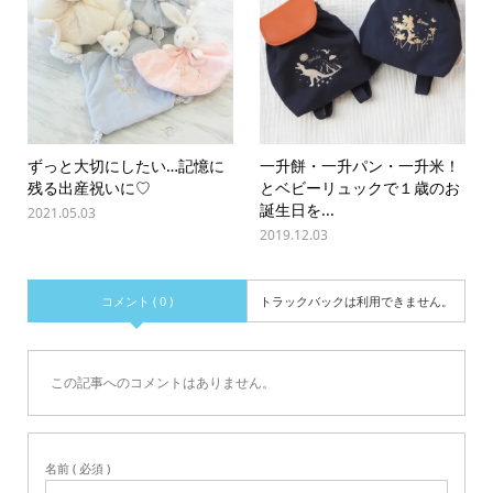
ずっと大切にしたい…記憶に
一升餅・一升パン・一升米！
残る出産祝いに♡
とベビーリュックで１歳のお
誕生日を...
2021.05.03
2019.12.03
コメント ( 0 )
トラックバックは利用できません。
この記事へのコメントはありません。
名前 ( 必須 )