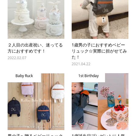
２人目の出産祝い、迷ってる
1歳男の子におすすめベビー
方におすすめです！
リュック☆実際に担がせてみ
た！
2022.02.07
2021.04.22
Baby Ruck
1st Birthday
男の子へ贈るベビーリュック
1歳誕生日プレゼントに人気