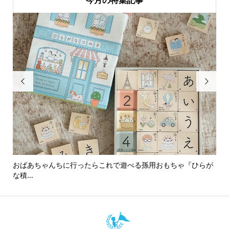
今月の特集記事


おばあちゃんちに行ったらこれで遊べる孫用おもちゃ『ひらが
男
な積...