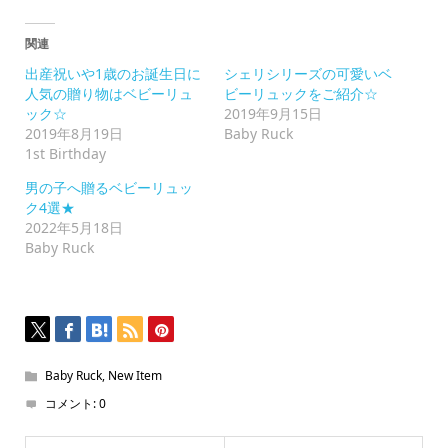
有
す
る
に
関連
は
ク
出産祝いや1歳のお誕生日に
シェリシリーズの可愛いベ
リ
ッ
人気の贈り物はベビーリュ
ビーリュックをご紹介☆
ク
ック☆
2019年9月15日
し
て
2019年8月19日
Baby Ruck
く
1st Birthday
だ
さ
い
男の子へ贈るベビーリュッ
(新
ク4選★
し
い
2022年5月18日
ウ
Baby Ruck
ィ
ン
ド
ウ
で
開
き
ま
す)
Baby Ruck
,
New Item
コメント:
0