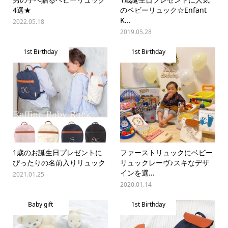
4選★
のベビーリュック☆Enfant
K...
2022.05.18
2019.05.28
1st Birthday
1st Birthday
1歳のお誕生日プレゼントに
ファーストリュックにベビー
ぴったりの名前入りリュック
リュックレーヴ♪スキなデザ
インを選...
2021.01.25
2020.01.14
Baby gift
1st Birthday