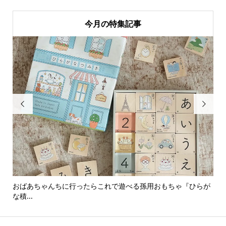
今月の特集記事


おばあちゃんちに行ったらこれで遊べる孫用おもちゃ『ひらが
男
な積...