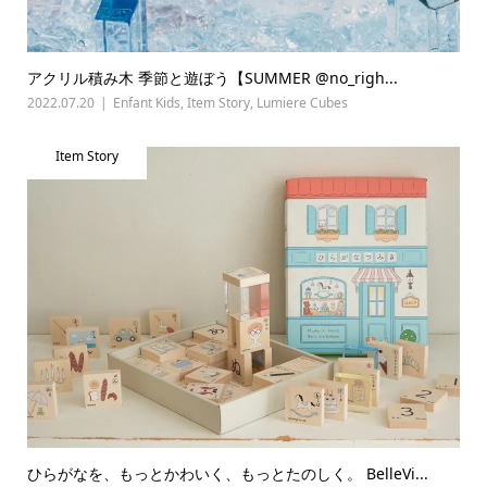
アクリル積み木 季節と遊ぼう【SUMMER @no_righ...
2022.07.20
Enfant Kids
,
Item Story
,
Lumiere Cubes
Item Story
ひらがなを、もっとかわいく、もっとたのしく。 BelleVi...