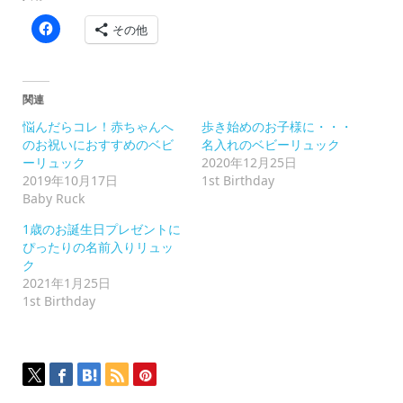
Facebook
その他
で
共
有
す
る
に
関連
は
ク
悩んだらコレ！赤ちゃんへ
歩き始めのお子様に・・・
リ
ッ
のお祝いにおすすめのベビ
名入れのベビーリュック
ク
ーリュック
2020年12月25日
し
て
2019年10月17日
1st Birthday
く
Baby Ruck
だ
さ
い
1歳のお誕生日プレゼントに
(新
ぴったりの名前入りリュッ
し
い
ク
ウ
2021年1月25日
ィ
ン
1st Birthday
ド
ウ
で
開
き
ま
す)