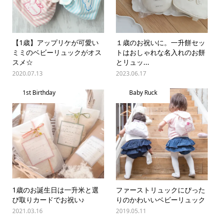
【1歳】アップリケが可愛い
１歳のお祝いに。一升餅セッ
ミミのベビーリュックがオス
トはおしゃれな名入れのお餅
スメ☆
とリュッ...
2020.07.13
2023.06.17
1st Birthday
Baby Ruck
1歳のお誕生日は一升米と選
ファーストリュックにぴった
び取りカードでお祝い♪
りのかわいいベビーリュック
2021.03.16
2019.05.11