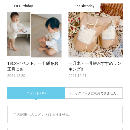
1st Birthday
1st Birthday
1歳のイベント、一升餅をお
一升米・一升餅おすすめラン
正月に🎍
キング!!
2024.12.20
2021.12.21
コメント ( 0 )
トラックバックは利用できません。
この記事へのコメントはありません。