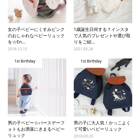
女の子ベビーにくすみピンク
1歳誕生日何する？インスタ
のおしゃれなベビーリュック
で人気のプレゼントや選び取
を☆En...
りをご紹...
2018.12.15
2021.05.28
1st Birthday
1st Birthday
男の子ベビー☆バースデーフ
男の子に大人気！かっこよく
ォトもお洒落にきまるベビー
て可愛いベビーリュック
リュック
2018.09.20