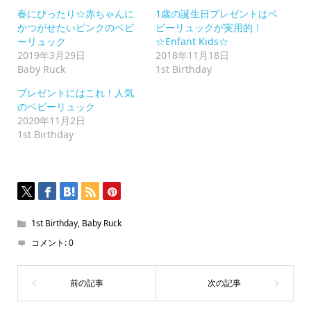
ク
春にぴったり☆赤ちゃんに
1歳の誕生日プレゼントはベ
リ
ッ
かつがせたいピンクのベビ
ビーリュックが実用的！
ク
ーリュック
☆Enfant Kids☆
し
て
2019年3月29日
2018年11月18日
く
Baby Ruck
1st Birthday
だ
さ
い
プレゼントにはこれ！人気
(新
のベビーリュック
し
い
2020年11月2日
ウ
1st Birthday
ィ
ン
ド
ウ
で
開
き
ま
す)
1st Birthday
,
Baby Ruck
コメント:
0