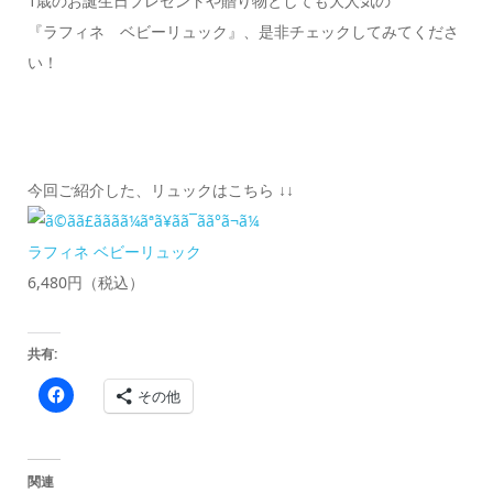
1歳のお誕生日プレゼントや贈り物としても大人気の
『ラフィネ ベビーリュック』、是非チェックしてみてくださ
い！
今回ご紹介した、リュックはこちら ↓↓
ラフィネ ベビーリュック
6,480円（税込）
共有:
Facebook
その他
で
共
有
す
る
に
関連
は