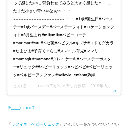
って感じたのに 背負わせてみると大きく感じた✧ ・ ま
たまだ小さい背中やなぁ〰︎ ・ ・
⌣⌣⌣⌣⌣⌣⌣⌣⌣⌣⌣⌣⌣⌣⌣⌣⌣⌣⌣⌣ ・ ・ #1歳#誕生日#バース
デー#1歳バースデー#バースデーフォト#ロケーションフ
ォト#3月生まれ#millymilly#ベビーコーデ
#marlmarl#tutu#ベビ誕#ベビフル#キズナ#コドモダカラ
#たまひよ#子育てぐらむ#スマイル育児#ママリ
#mamagirl#mamano#クレイケーキ#バースデーポスタ
ー#リュック##ベビーリュック#ハピベビ#ベビーリュッ
ク#ベルビーアンファン#bellevie_enfant#刺繍
.
さん(@_____ricoco.7)がシェアした投稿 –
2019年 3月月6日午前7時40分PST
＠_____ricoco.7
『
ラフィネ ベビーリュック
』アイボリーをかついでいただい