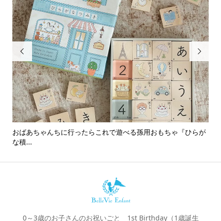


おばあちゃんちに行ったらこれで遊べる孫用おもちゃ『ひらが
男
な積...
0～3歳のお子さんのお祝いごと 1st Birthday（1歳誕生