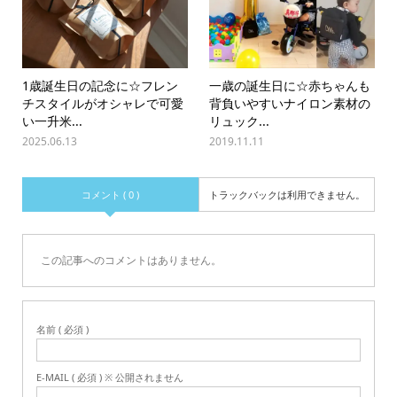
1歳誕生日の記念に☆フレン
一歳の誕生日に☆赤ちゃんも
チスタイルがオシャレで可愛
背負いやすいナイロン素材の
い一升米...
リュック...
2025.06.13
2019.11.11
コメント ( 0 )
トラックバックは利用できません。
この記事へのコメントはありません。
名前 ( 必須 )
E-MAIL ( 必須 ) ※ 公開されません