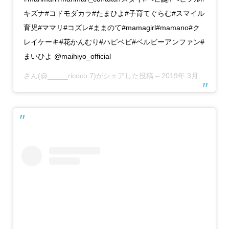
キズナ#コドモダカラ#たまひよ#子育てぐらむ#スマイル
育児#ママリ#コズレ#ままのて#mamagirl#mamano#ク
レイケーキ#花かんむり#ハピベビ#ベルビーアンファン#
まいひよ @maihiyo_official
.
さん(@_____ricoco.7)がシェアした投稿 –
2019年 3月月6日午前7時14分PST