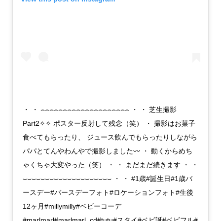
・ ・ ⌢⌢⌢⌢⌢⌢⌢⌢⌢⌢⌢⌢⌢⌢⌢⌢⌢⌢⌢⌢ ・ ・ 芝生撮影
Part2✧✧ ポスター反射して残念（笑） ・ 撮影はお菓子
食べてもらったり、 ジュース飲んでもらったりしながら
パパとてんやわんやで撮影しました〰︎ ・ 動くからめち
ゃくちゃ大変やった（笑） ・ ・ まだまだ続きます ・ ・
⌣⌣⌣⌣⌣⌣⌣⌣⌣⌣⌣⌣⌣⌣⌣⌣⌣⌣⌣⌣ ・ ・ #1歳#誕生日#1歳バ
ースデー#バースデーフォト#ロケーションフォト#生後
12ヶ月#millymilly#ベビーコーデ
#marlmarl#marlmarl_cd#tutu#スタイ#ベビ誕#ベビフル#