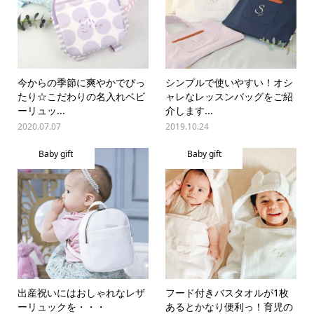
今からの季節に爽やかでぴっ
シンプルで使いやすい！オシ
たり☆こだわりの名入れベビ
ャレなレッスンバッグをご紹
ーリュッ...
介します...
2020.07.07
2019.10.24
Baby gift
Baby gift
出産祝いにはおしゃれなレザ
フード付きバスタオルが1枚
ーリュックを・・・
あるとかなり便利っ！育児の