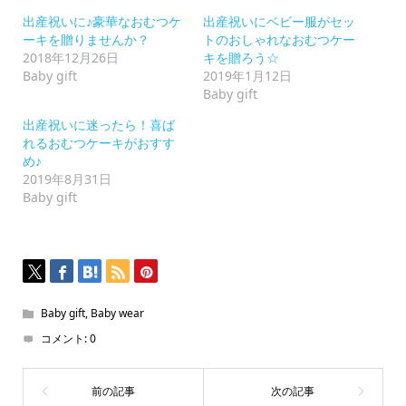
は
ク
出産祝いに♪豪華なおむつケ
出産祝いにベビー服がセッ
リ
ッ
ーキを贈りませんか？
トのおしゃれなおむつケー
ク
2018年12月26日
キを贈ろう☆
し
て
Baby gift
2019年1月12日
く
Baby gift
だ
さ
い
出産祝いに迷ったら！喜ば
(新
れるおむつケーキがおすす
し
い
め♪
ウ
2019年8月31日
ィ
ン
Baby gift
ド
ウ
で
開
き
ま
す)
Baby gift
,
Baby wear
コメント:
0