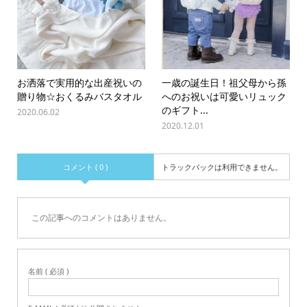
お洒落で実用的な出産祝いの
一歳の誕生日！祖父母から孫
贈り物☆おくるみバスタオル
へのお祝いは可愛いリュック
のギフト...
2020.06.02
2020.12.01
コメント ( 0 )
トラックバックは利用できません。
この記事へのコメントはありません。
名前 ( 必須 )