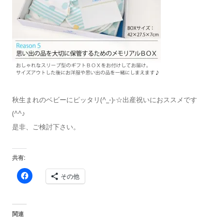
秋生まれのベビーにピッタリ(^_-)-☆出産祝いにおススメです
(^^♪
是非、ご検討下さい。
共有:
Facebook
その他
で
共
有
す
る
に
関連