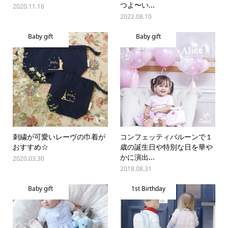
つよ〜い...
2020.11.16
2022.08.10
Baby gift
Baby gift
刺繍が可愛いレーヴの巾着が
コンフェッティバルーンで１
おすすめ☆
歳の誕生日や特別な日を華や
かに演出...
2020.03.30
2018.08.31
Baby gift
1st Birthday