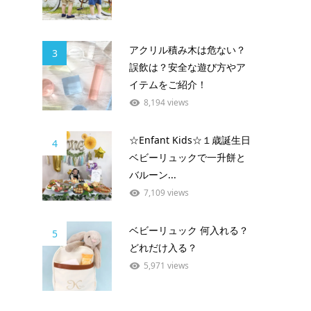
アクリル積み木は危ない？
3
誤飲は？安全な遊び方やア
イテムをご紹介！
8,194 views
☆Enfant Kids☆１歳誕生日
4
ベビーリュックで一升餅と
バルーン...
7,109 views
ベビーリュック 何入れる？
5
どれだけ入る？
5,971 views