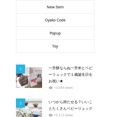
New Item
Oyako Code
Popup
Toy
一升餅ならぬ一升米とベビ
1
ーリュックで１歳誕生日を
お祝い★
13,949 views
いつから持たせる？いいこ
2
とたくさんベビーリュック
10,213 views