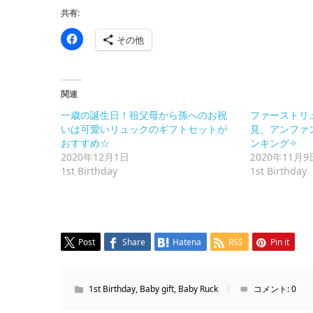
共有:
Facebook
その他
で
共
有
す
る
に
関連
は
ク
一歳の誕生日！祖父母から孫へのお祝
ファーストリ
リ
ッ
いは可愛いリュックのギフトセットが
見、アンファ
ク
おすすめ☆
ンキング✧
し
て
2020年12月1日
2020年11月9
く
1st Birthday
1st Birthday
だ
さ
い
(新
し
い
ウ
ィ
Post
Share
Hatena
RSS
Pin it
ン
ド
ウ
で
開
1st Birthday
,
Baby gift
,
Baby Ruck
コメント:
0
き
ま
す)