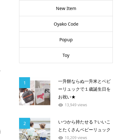
New Item
Oyako Code
Popup
Toy
も
一升餅ならぬ一升米とベビ
1
ーリュックで１歳誕生日を
お祝い★
13,949 views
いつから持たせる？いいこ
2
とたくさんベビーリュック
適
10,209 views