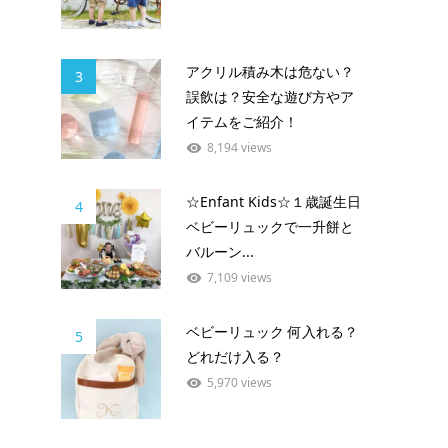
アクリル積み木は危ない？
3
誤飲は？安全な遊び方やア
イテムをご紹介！
8,194 views
☆Enfant Kids☆１歳誕生日
4
ベビーリュックで一升餅と
バルーン...
7,109 views
ベビーリュック 何入れる？
5
どれだけ入る？
5,970 views