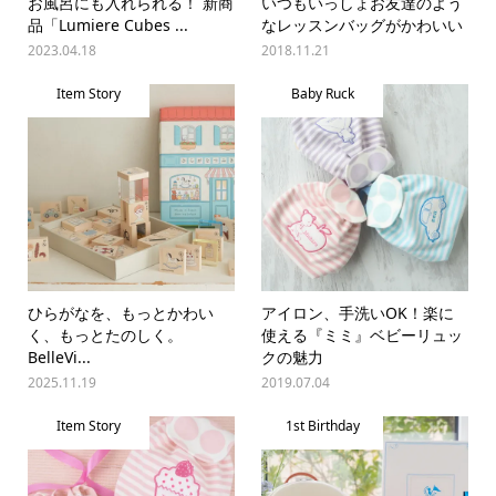
お風呂にも入れられる！ 新商
いつもいっしょお友達のよう
品「Lumiere Cubes ...
なレッスンバッグがかわいい
2023.04.18
2018.11.21
Item Story
Baby Ruck
ひらがなを、もっとかわい
アイロン、手洗いOK！楽に
く、もっとたのしく。
使える『ミミ』ベビーリュッ
BelleVi...
クの魅力
2025.11.19
2019.07.04
Item Story
1st Birthday