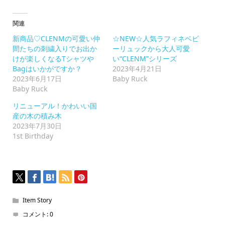
有
す
る
に
関連
は
ク
新商品♡CLENMの可愛い仲
☆NEW☆人気ラフィネベビ
リ
ッ
間たちの刺繍入りでお出か
ーリュックから大人可愛
ク
けが楽しくなるTシャツや
い“CLENM”シリーズ
し
て
Bagはいかがですか？
2023年4月21日
く
2023年6月17日
Baby Ruck
だ
さ
Baby Ruck
い
(新
リニューアル！かわいい国
し
い
産の木の積み木
ウ
2023年7月30日
ィ
ン
1st Birthday
ド
ウ
で
開
き
ま
す)
Item Story
コメント:
0