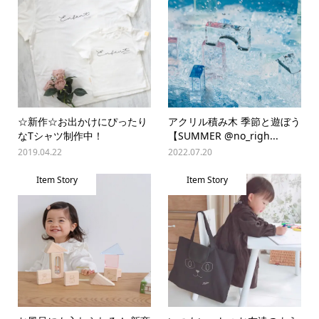
☆新作☆お出かけにぴったり
アクリル積み木 季節と遊ぼう
なTシャツ制作中！
【SUMMER @no_righ...
2019.04.22
2022.07.20
Item Story
Item Story