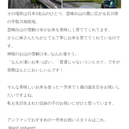
その場所は日本3名山のひとつ、霊峰白山の麓に広がる石川県
の手取川扇状地。
霊峰白山の雪解け水がお米を美味しく育ててくれてます。
さらに林さんたちがとても丁寧にお米を育ててくれているので
す。
神様のお山の雪解け水…なんか凄そう。
「なんか凄いお米っぽい」「普通じゃないコシヒカリ」ですが
実際ほんとにおいしいんです！
そんな美味しいお米を使った一升米で１歳の誕生日をお祝いし
たいですよね。
私も先日生まれた従妹の子のお祝いにぜひと思っています。
アンファンでおすすめの一升米お祝いスタイルはこれ。
Wao!! oshare!!