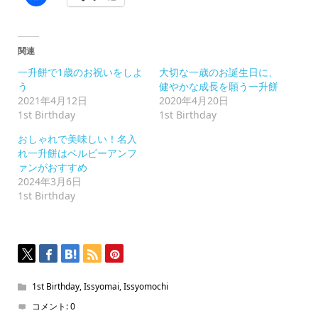
で
共
有
す
る
に
関連
は
ク
一升餅で1歳のお祝いをしよ
大切な一歳のお誕生日に、
リ
ッ
う
健やかな成長を願う一升餅
ク
2021年4月12日
2020年4月20日
し
て
1st Birthday
1st Birthday
く
だ
おしゃれで美味しい！名入
さ
い
れ一升餅はベルビーアンフ
(新
ァンがおすすめ
し
い
2024年3月6日
ウ
1st Birthday
ィ
ン
ド
ウ
で
開
き
ま
す)
1st Birthday
,
Issyomai
,
Issyomochi
コメント:
0