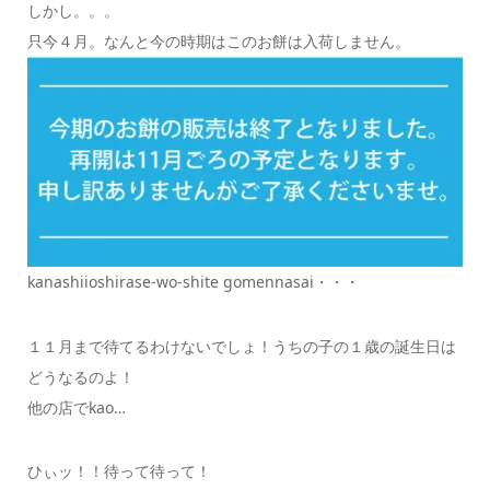
しかし。。。
只今４月。なんと今の時期はこのお餅は入荷しません。
kanashiioshirase-wo-shite gomennasai・・・
１１月まで待てるわけないでしょ！うちの子の１歳の誕生日は
どうなるのよ！
他の店でkao…
ひぃッ！！待って待って！