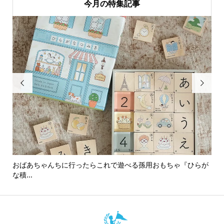
今月の特集記事


おばあちゃんちに行ったらこれで遊べる孫用おもちゃ『ひらが
男
な積...