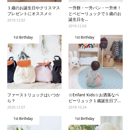
１歳のお誕生日やクリスマス
一升餅・一升パン・一升米！
プレゼントにオススメ☆
とベビーリュックで１歳のお
誕生日を...
2019.12.02
2019.12.03
1st Birthday
1st Birthday
ファーストリュックはいつか
☆Enfant Kids☆お洒落なベ
ら？
ビーリュック１歳誕生日プ...
2020.12.07
2018.10.24
1st Birthday
1st Birthday