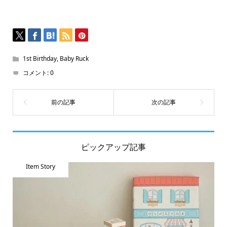
ン
ド
ウ
で
開
き
ま
す)
1st Birthday
,
Baby Ruck
コメント:
0
ピックアップ記事
Item Story