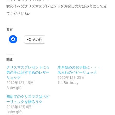
女の子へのクリスマスプレゼントをお探しの方は参考にしてみ
てくださいね♪
共有:
Facebook
その他
で
共
有
す
る
に
関連
は
ク
クリスマスプレゼントに☆
歩き始めのお子様に・・・
リ
ッ
男の子におすすめのレザー
名入れのベビーリュック
ク
リュック
2020年12月25日
し
て
2019年12月13日
1st Birthday
く
Baby gift
だ
さ
い
初めてのクリスマスはベビ
(新
ーリュックを贈ろう☆
し
い
2018年12月6日
ウ
Baby gift
ィ