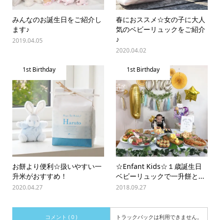
みんなのお誕生日をご紹介し
春におススメ☆女の子に大人
ます♪
気のベビーリュックをご紹介
♪
2019.04.05
2020.04.02
1st Birthday
1st Birthday
お餅より便利☆扱いやすい一
☆Enfant Kids☆１歳誕生日
升米がおすすめ！
ベビーリュックで一升餅と...
2020.04.27
2018.09.27
コメント ( 0 )
トラックバックは利用できません。