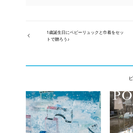
開
き
ま
す)
1歳誕生日にベビーリュックと巾着をセッ
トで贈ろう♪