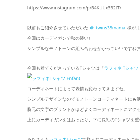
https://www.instagram.com/p/B4KUUx3B2tT/
以前もご紹介させていただいた
＠_twins38mama_
様が
今回はカーディガンで秋の装い♪
シンプルなモノトーンの組み合わせがかっこいいですね(*^
今回も着てくださっているTシャツは「
ラフィネ Tシャツ E
コーディネートによって表情も変わってきますね。
シンプルデザインなのでモノトーンコーディネートにも
胸元の文字のプリントがほどよくコーディネートにアクセン
上にカーディガンをはおったり、下に長袖のTシャツを重
みなさんも
ラフィネTシャツ
で様々なコーディネートにチ