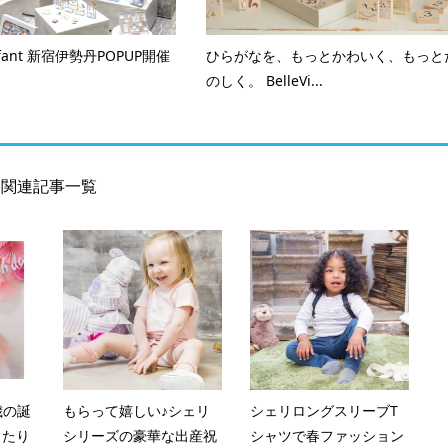
 Enfant 新宿伊勢丹POPUP開催
ひらがなを、もっとかわいく、もっと
のしく。 BelleVi...
関連記事一覧
1歳の誕
もらって嬉しい♪シェリ
シェリロングスリーブT
ったり
シリーズの豪華な出産祝
シャツで春ファッション