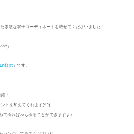
また素敵な双子コーディネートを載せてくださいました！
^*)
nfant
」です。
活躍！
トを加えてくれます(^^)
ねて着れば秋も着ることができますよ♪
ャレンジしてみてくださいね。