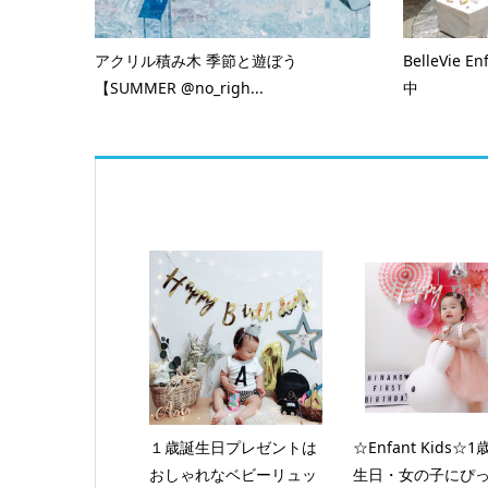
アクリル積み木 季節と遊ぼう
BelleVie
【SUMMER @no_righ...
中
１歳誕生日プレゼントは
☆Enfant Kids☆
おしゃれなベビーリュッ
生日・女の子にぴ