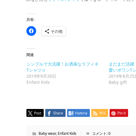
共有:
Facebook
その他
で
共
有
す
る
に
関連
は
ク
シンプルで大活躍！お洒落なラフィネ
まだまだ活躍
リ
ッ
Tシャツ☆
愛いポワンT
ク
2019年9月26日
2019年8月25
し
て
Enfant Kids
Baby gift
く
だ
さ
い
(新
し
い
ウ
Post
Share
Hatena
RSS
Pin it
ィ
ン
ド
ウ
で
Baby wear
,
Enfant Kids
コメント:
0