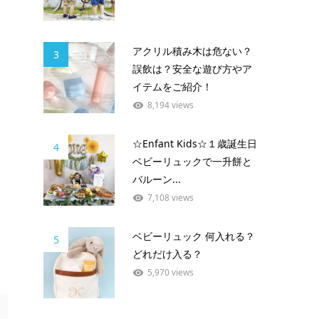
アクリル積み木は危ない？
3
誤飲は？安全な遊び方やア
イテムをご紹介！
8,194 views
☆Enfant Kids☆１歳誕生日
4
ベビーリュックで一升餅と
バルーン...
7,108 views
ベビーリュック 何入れる？
5
どれだけ入る？
5,970 views