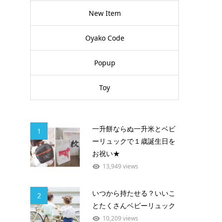
New Item
Oyako Code
Popup
Toy
一升餅ならぬ一升米とベビ
1
ーリュックで１歳誕生日を
お祝い★
13,949 views
いつから持たせる？いいこ
2
とたくさんベビーリュック
10,209 views