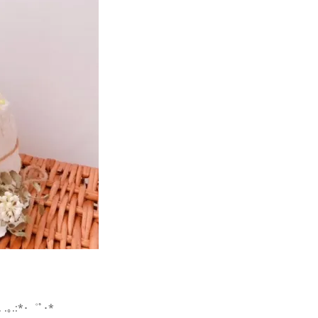
.｡.:*･゜ﾟ･*