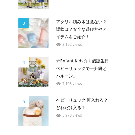
アクリル積み木は危ない？
3
誤飲は？安全な遊び方やア
イテムをご紹介！
8,192 views
☆Enfant Kids☆１歳誕生日
4
ベビーリュックで一升餅と
バルーン...
7,108 views
ベビーリュック 何入れる？
5
どれだけ入る？
5,970 views