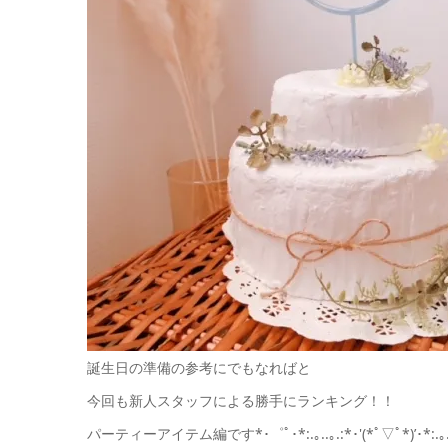
誕生日の準備の参考にでもなればと
今回も新人スタッフによる勝手にランキング！！
パーティーアイテム編です*･゜ﾟ･*:.｡..｡.:*･'(*ﾟ▽ﾟ*)’･*:.｡. 