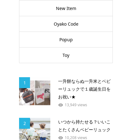
New Item
Oyako Code
Popup
Toy
一升餅ならぬ一升米とベビ
1
ーリュックで１歳誕生日を
お祝い★
13,949 views
いつから持たせる？いいこ
2
とたくさんベビーリュック
10,208 views