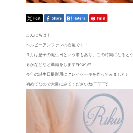
Post
Share
Hatena
Pin it
こんにちは！
ベルビーアンファンの石垣です！
３月は息子の誕生日という事もあり、この時期になると
るかなどなど準備をします*(^o^)/*
今年の誕生日撮影用にクレイケーキを作ってみました♪
初めてなので大目にみてくださいね(￣▽￣;)