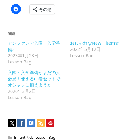
Facebook
その他
で
共
有
す
る
に
関連
は
ク
アンファンで入園・入学準
おしゃれなNew item☆
リ
ッ
備♪
2022年5月12日
ク
2023年1月23日
Lesson Bag
し
て
Lesson Bag
く
だ
入園・入学準備がまだの人
さ
い
必見！使える巾着セットで
(新
オシャレに揃えよう♫
し
い
2020年3月2日
ウ
Lesson Bag
ィ
ン
ド
ウ
で
開
き
ま
す)
Enfant Kids
,
Lesson Bag