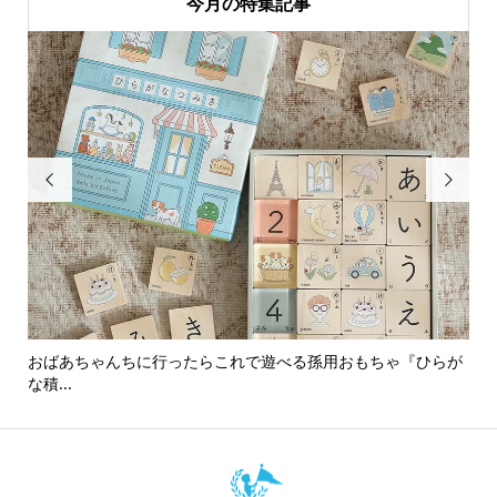
今月の特集記事


おばあちゃんちに行ったらこれで遊べる孫用おもちゃ『ひらが
男
な積...