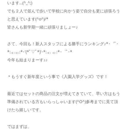
います…(^_^;)
でも２人で並んで歩いて学校に向かう姿で自分も更に頑張ろう
と思えています(^o^)/*
皆さんも新学期一緒に頑張りましょー♪
さて、今回も！新人スタッフによる勝手にランキング♪*･゜ﾟ･
*:.｡..｡.:*･'(*ﾟ▽ﾟ*)’･*:.｡. .｡.:*･゜ﾟ･*
今年も始まりまーす♪♪
＊もうすぐ新年度という事で《入園入学グッズ》です！
最近ではセットの商品の注文が増えてきていて、早い方はもう
準備されている方もいらっしゃいます(^O^)参考までに見て頂
けたら嬉しいです。
ではまずは、