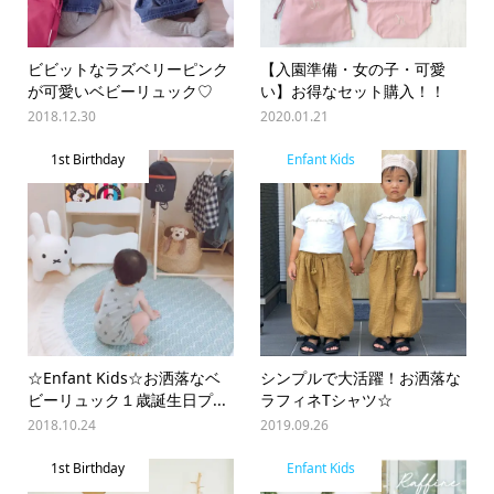
ビビットなラズベリーピンク
【入園準備・女の子・可愛
が可愛いベビーリュック♡
い】お得なセット購入！！
2018.12.30
2020.01.21
1st Birthday
Enfant Kids
☆Enfant Kids☆お洒落なベ
シンプルで大活躍！お洒落な
ビーリュック１歳誕生日プ...
ラフィネTシャツ☆
2018.10.24
2019.09.26
1st Birthday
Enfant Kids