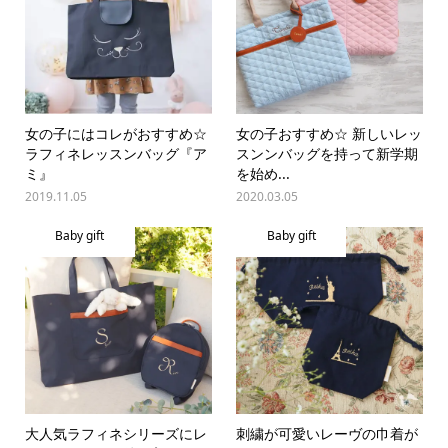
女の子にはコレがおすすめ☆
女の子おすすめ☆ 新しいレッ
ラフィネレッスンバッグ『ア
スンンバッグを持って新学期
ミ』
を始め...
2019.11.05
2020.03.05
Baby gift
Baby gift
大人気ラフィネシリーズにレ
刺繍が可愛いレーヴの巾着が