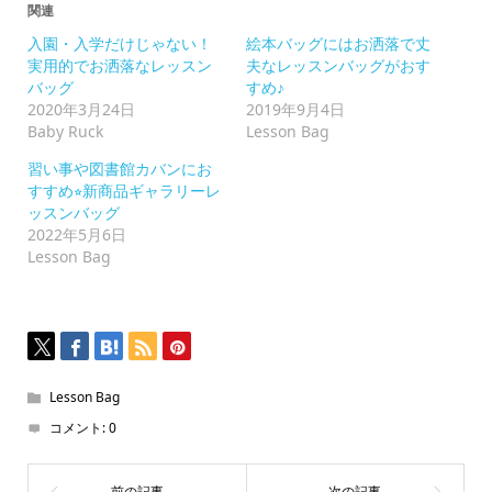
に
関連
は
ク
入園・入学だけじゃない！
絵本バッグにはお洒落で丈
リ
ッ
実用的でお洒落なレッスン
夫なレッスンバッグがおす
ク
バッグ
すめ♪
し
て
2020年3月24日
2019年9月4日
く
Baby Ruck
Lesson Bag
だ
さ
い
習い事や図書館カバンにお
(新
すすめ⭐︎新商品ギャラリーレ
し
い
ッスンバッグ
ウ
2022年5月6日
ィ
ン
Lesson Bag
ド
ウ
で
開
き
ま
す)
Lesson Bag
コメント:
0