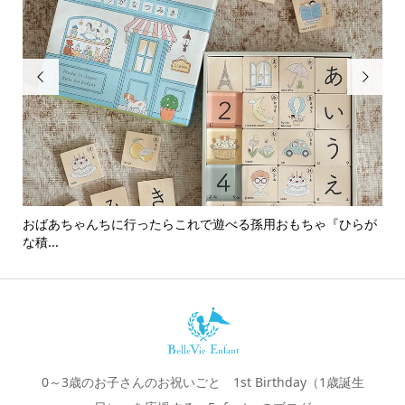


おばあちゃんちに行ったらこれで遊べる孫用おもちゃ『ひらが
男
な積...
0～3歳のお子さんのお祝いごと 1st Birthday（1歳誕生