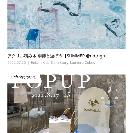
アクリル積み木 季節と遊ぼう【SUMMER @no_righ...
2022.07.20
Enfant Kids
,
Item Story
,
Lumiere Cubes
Enfantについて