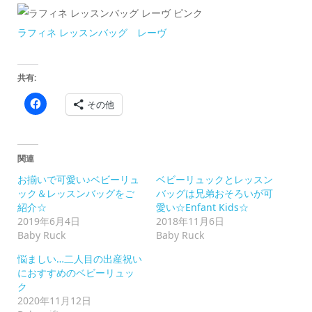
ラフィネ レッスンバッグ レーヴ
共有:
Facebook
その他
で
共
有
す
る
に
関連
は
ク
お揃いで可愛い♪ベビーリュ
ベビーリュックとレッスン
リ
ッ
ック＆レッスンバッグをご
バッグは兄弟おそろいが可
ク
紹介☆
愛い☆Enfant Kids☆
し
て
2019年6月4日
2018年11月6日
く
Baby Ruck
Baby Ruck
だ
さ
い
悩ましい…二人目の出産祝い
(新
におすすめのベビーリュッ
し
い
ク
ウ
2020年11月12日
ィ
ン