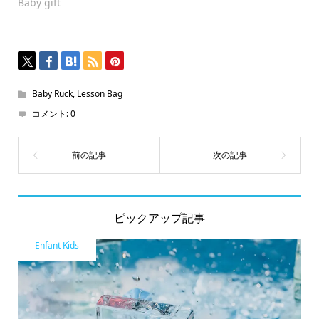
Baby gift
ド
ウ
で
開
き
ま
す)
Baby Ruck
,
Lesson Bag
コメント:
0
ピックアップ記事
Enfant Kids