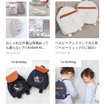
おしゃれな巾着は何個あって
ベルビーアンファンで大人気
も困らない?!☆Enfant Ki...
♡ベビーリュックのご紹介♪
2019.03.01
2019.07.18
1st Birthday
1st Birthday