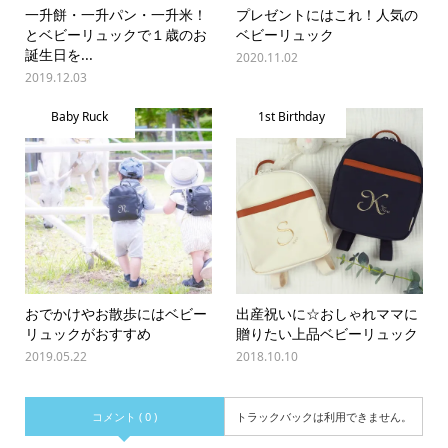
一升餅・一升パン・一升米！
プレゼントにはこれ！人気の
とベビーリュックで１歳のお
ベビーリュック
誕生日を...
2020.11.02
2019.12.03
Baby Ruck
1st Birthday
おでかけやお散歩にはベビー
出産祝いに☆おしゃれママに
リュックがおすすめ
贈りたい上品ベビーリュック
2019.05.22
2018.10.10
コメント ( 0 )
トラックバックは利用できません。