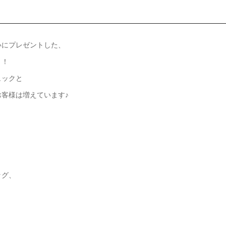
いにプレゼントした、
！！
ュックと
客様は増えています♪
ッグ、