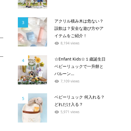
アクリル積み木は危ない？
3
誤飲は？安全な遊び方やア
イテムをご紹介！
8,194 views
☆Enfant Kids☆１歳誕生日
4
ベビーリュックで一升餅と
バルーン...
7,109 views
ベビーリュック 何入れる？
5
どれだけ入る？
5,971 views