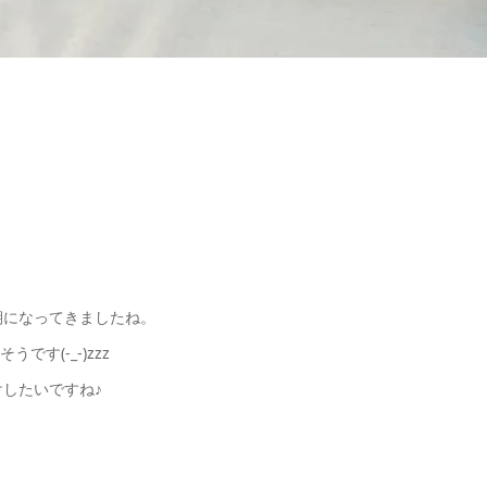
。
期になってきましたね。
す(-_-)zzz
したいですね♪