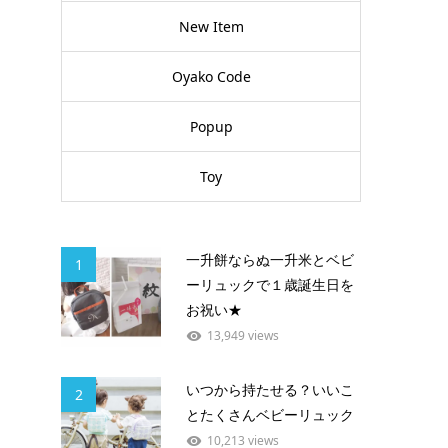
New Item
Oyako Code
Popup
Toy
一升餅ならぬ一升米とベビ
1
ーリュックで１歳誕生日を
お祝い★
13,949 views
いつから持たせる？いいこ
2
とたくさんベビーリュック
10,213 views