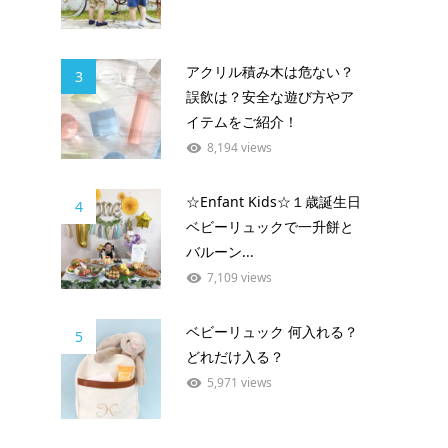
アクリル積み木は危ない？
3
誤飲は？安全な遊び方やア
イテムをご紹介！
8,194 views
☆Enfant Kids☆１歳誕生日
4
ベビーリュックで一升餅と
バルーン...
7,109 views
ベビーリュック 何入れる？
5
どれだけ入る？
5,971 views