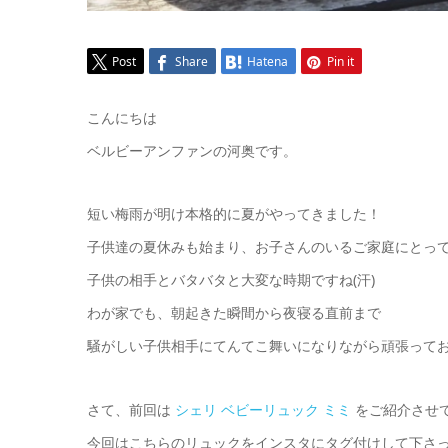
Post
Share
Hatena
Pin it
こんにちは
ベルビーアンファンの河奥です。
短い梅雨が明け本格的に夏がやってきました！
子供達の夏休みも始まり、お子さんのいるご家庭にとっ
子供の相手とバタバタと大変な時期ですね(汗)
わが家でも、朝起きた瞬間から夜寝る直前まで
騒がしい子供相手にてんてこ舞いになりながら頑張っておりま
さて、前回は
シェリ ベビーリュック ミミ
をご紹介させ
今回はこちらのリュックをインスタにタグ付けして下さっ