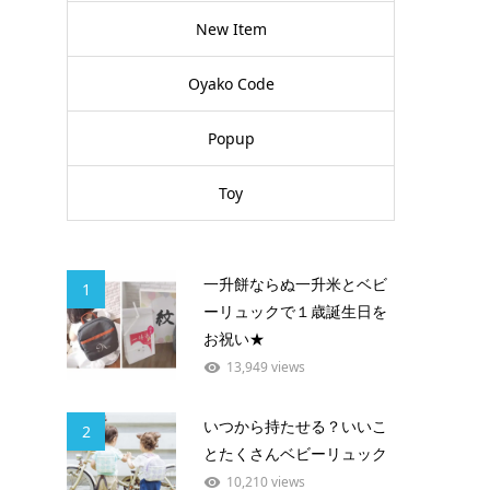
New Item
Oyako Code
Popup
Toy
一升餅ならぬ一升米とベビ
1
ーリュックで１歳誕生日を
お祝い★
13,949 views
いつから持たせる？いいこ
2
とたくさんベビーリュック
10,210 views