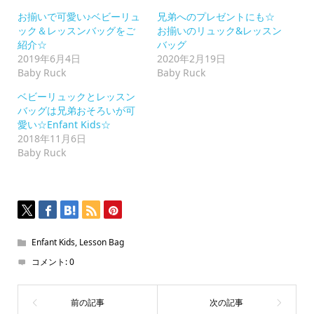
は
ク
お揃いで可愛い♪ベビーリュ
兄弟へのプレゼントにも☆
リ
ッ
ック＆レッスンバッグをご
お揃いのリュック&レッスン
ク
紹介☆
バッグ
し
て
2019年6月4日
2020年2月19日
く
Baby Ruck
Baby Ruck
だ
さ
い
ベビーリュックとレッスン
(新
バッグは兄弟おそろいが可
し
い
愛い☆Enfant Kids☆
ウ
2018年11月6日
ィ
ン
Baby Ruck
ド
ウ
で
開
き
ま
す)
Enfant Kids
,
Lesson Bag
コメント:
0