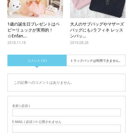
1歳の誕生日プレゼントはベ
大人のサブバッグやマザーズ
ビーリュックが実用的！
バッグにも♪ラフィネ レッス
☆Enfan...
ンバッ...
2018.11.18
2019.08.28
コメント ( 0 )
トラックバックは利用できません。
この記事へのコメントはありません。
名前 ( 必須 )
E-MAIL ( 必須 ) ※ 公開されません