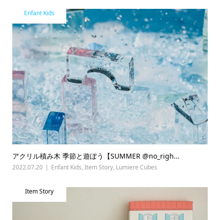
Enfant Kids
アクリル積み木 季節と遊ぼう【SUMMER @no_righ...
2022.07.20
Enfant Kids
,
Item Story
,
Lumiere Cubes
Item Story