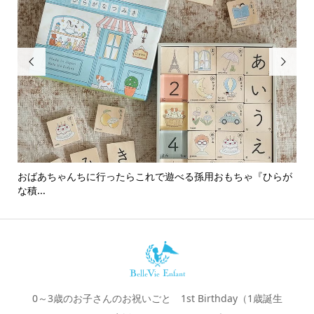


おばあちゃんちに行ったらこれで遊べる孫用おもちゃ『ひらが
男
な積...
0～3歳のお子さんのお祝いごと 1st Birthday（1歳誕生