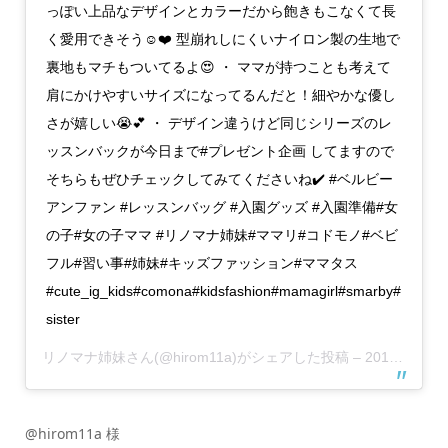
っぽい上品なデザインとカラーだから飽きもこなくて長
く愛用できそう☺️❤️ 型崩れしにくいナイロン製の生地で
裏地もマチもついてるよ😍 ・ ママが持つことも考えて
肩にかけやすいサイズになってるんだと！細やかな優し
さが嬉しい😭💕 ・ デザイン違うけど同じシリーズのレ
ッスンバックが今日まで#プレゼント企画 してますので
そちらもぜひチェックしてみてくださいね✔️ #ベルビー
アンファン #レッスンバッグ #入園グッズ #入園準備#女
の子#女の子ママ #リノマナ姉妹#ママリ#コドモノ#ベビ
フル#習い事#姉妹#キッズファッション#ママタス
#cute_ig_kids#comona#kidsfashion#mamagirl#smarby#
sister
リノマナ姉妹
さん(@hirom11a)がシェアした投稿 –
2018年11月月15日午前3時48分PST
@hirom11a 様