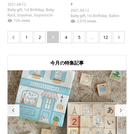
♪
2021.04.12
Baby gift
,
1st Birthday
,
Baby
2021.04.12
Ruck
,
Issyomai
,
Issyomochi
Baby gift
,
1st Birthday
,
Ballon
726 views
2,070 views
1
2
3
4
5
…
12


今月の特集記事

