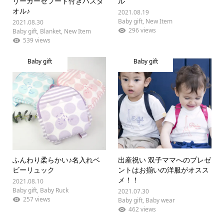
リーガーゼフード付きバスタ
ル
オル♪
2021.08.19
Baby gift
,
New Item
2021.08.30
296 views
Baby gift
,
Blanket
,
New Item
539 views
Baby gift
Baby gift
ふんわり柔らかい♪名入れベ
出産祝い 双子ママへのプレゼ
ビーリュック
ントはお揃いの洋服がオスス
メ！！
2021.08.10
Baby gift
,
Baby Ruck
2021.07.30
257 views
Baby gift
,
Baby wear
462 views