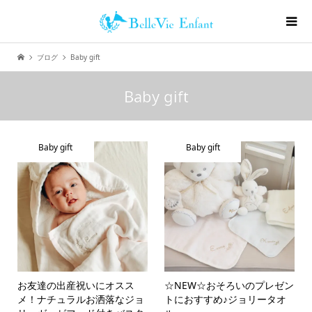
ブログ
Baby gift
Baby gift
Baby gift
Baby gift
お友達の出産祝いにオスス
☆NEW☆おそろいのプレゼン
メ！ナチュラルお洒落なジョ
トにおすすめ♪ジョリータオ