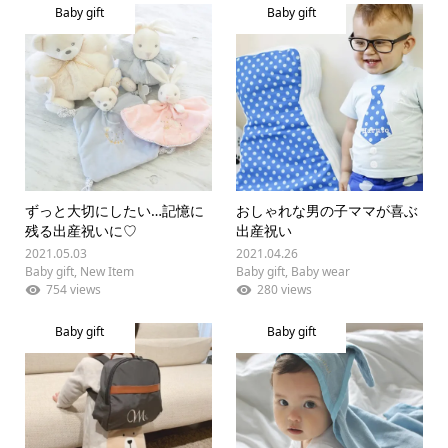
Baby gift
Baby gift
ずっと大切にしたい…記憶に
おしゃれな男の子ママが喜ぶ
残る出産祝いに♡
出産祝い
2021.05.03
2021.04.26
Baby gift
,
New Item
Baby gift
,
Baby wear
754 views
280 views
Baby gift
Baby gift