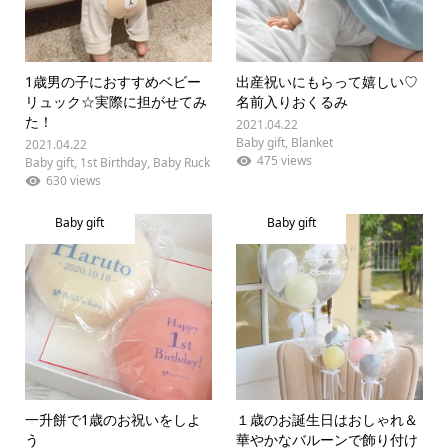
1歳男の子におすすめベビー
出産祝いにもらって嬉しい♡
リュック☆実際に担がせてみ
名前入りおくるみ
た！
2021.04.22
Baby gift
,
Blanket
2021.04.22
475 views
Baby gift
,
1st Birthday
,
Baby Ruck
630 views
Baby gift
Baby gift
一升餅で1歳のお祝いをしよ
１歳のお誕生日はおしゃれ＆
う
華やかなバルーンで飾り付け