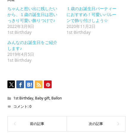
は
ク
ちゃんと想い出に残したい
１歳のお誕生日パーティー
リ
ッ
から、１歳の誕生日は思い
におすすめ！可愛いバルー
ク
っきり可愛い飾りつけで♪
ンで飾り付けしよう☆
し
て
2022年3月9日
2020年11月2日
く
1st Birthday
1st Birthday
だ
さ
い
みんなのお誕生日をご紹介
(新
します♪
し
い
2019年4月5日
ウ
1st Birthday
ィ
ン
ド
ウ
で
開
き
ま
す)
1st Birthday
,
Baby gift
,
Ballon
コメント:
0