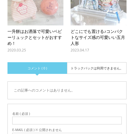
一升餅はお洒落で可愛いベビ
どこにでも置ける♪コンパク
ーリュックとセットがおすす
トなサイズ感の可愛いい五月
め！
人形
2020.03.25
2023.04.17
コメント ( 0 )
トラックバックは利用できません。
この記事へのコメントはありません。
名前 ( 必須 )
E-MAIL ( 必須 ) ※ 公開されません