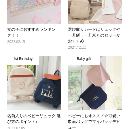
女の子におすすめランキン
選び取りカードはリュックや
グ！！
一升餅・一升米とのセットが
おすすめ...
2022.02.15
2021.12.22
1st Birthday
Baby gift
名前入りのベビーリュック 選
ベビーにもオススメ☆可愛い
び方のポイント♪
巾着バッグでマイバッグデビ
ュー
2021.07.05