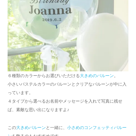
６種類のカラーからお選びいただける
大きめのバルーン
。
小さいパステルカラーのバルーンとクリアなバルーンが中に入
っています。
４タイプから選べるお名前やメッセージを入れて写真に残せ
ば、素敵な思い出になりますよ♪
この
大きめバルーン
と一緒に、
小さめのコンフェッティバルー
ン
を飾るのもおすすめです。