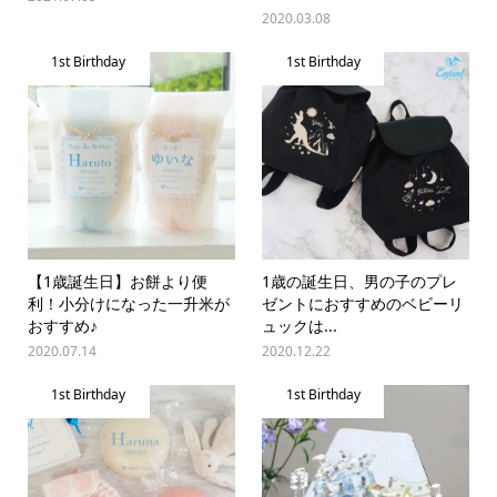
2020.03.08
1st Birthday
1st Birthday
【1歳誕生日】お餅より便
1歳の誕生日、男の子のプレ
利！小分けになった一升米が
ゼントにおすすめのベビーリ
おすすめ♪
ュックは...
2020.07.14
2020.12.22
1st Birthday
1st Birthday