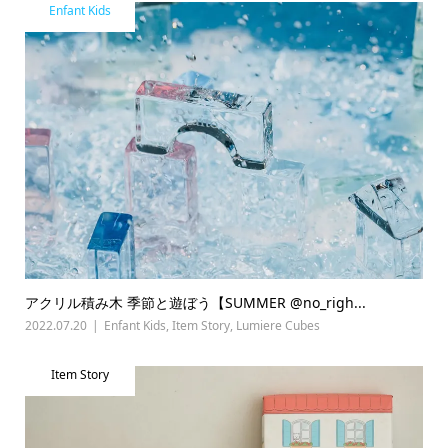
Enfant Kids
アクリル積み木 季節と遊ぼう【SUMMER @no_righ...
2022.07.20
Enfant Kids
,
Item Story
,
Lumiere Cubes
Item Story