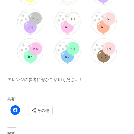
アレンジの参考にぜひご活用ください！
共有:
Facebook
その他
で
共
有
す
る
に
関連