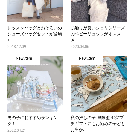
レッスンバッグとおそろいの
肌触りが良いシェリシリーズ
シューズバッグセットが登場
のベビーリュックがオスス
♪
メ！
2018.12.09
2020.04.06
New Item
New Item
男の子におすすめランキン
私の推しの子”無限塗り絵”プ
グ！！
チギフトにもお勧めの子ども
お出か...
2022.04.21