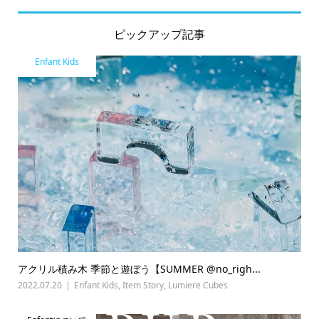
ピックアップ記事
Enfant Kids
アクリル積み木 季節と遊ぼう【SUMMER @no_righ...
2022.07.20
Enfant Kids
,
Item Story
,
Lumiere Cubes