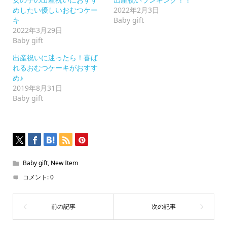
リ
ッ
めしたい優しいおむつケー
2022年2月3日
ク
キ
Baby gift
し
て
2022年3月29日
く
Baby gift
だ
さ
い
出産祝いに迷ったら！喜ば
(新
れるおむつケーキがおすす
し
い
め♪
ウ
2019年8月31日
ィ
ン
Baby gift
ド
ウ
で
開
き
ま
す)
Baby gift
,
New Item
コメント:
0