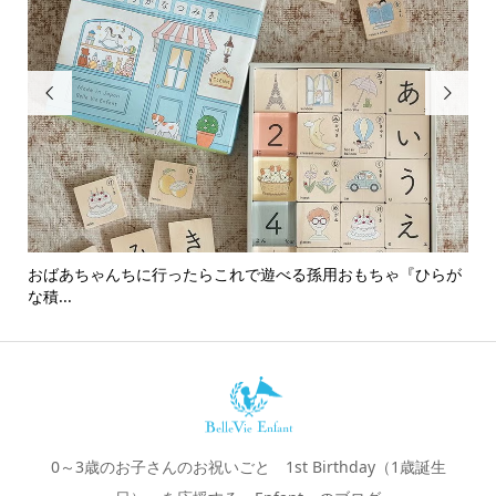


おばあちゃんちに行ったらこれで遊べる孫用おもちゃ『ひらが
男
な積...
0～3歳のお子さんのお祝いごと 1st Birthday（1歳誕生