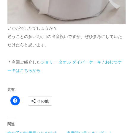
いかがでしたでしょうか？
迷うことの多い2人目の出産祝いですが、ぜひ参考にしていた
だけたらと思います。
＊今回ご紹介した
ジョリー タオル ダイパーケーキ / おむつケ
ーキ
はこちらから
共有:
Facebook
その他
で
共
有
す
る
に
関連
は
ク
女の子の出産祝いにおすす
出産祝いランキング！！