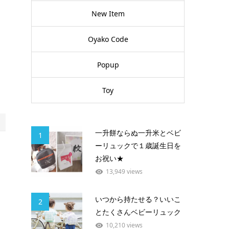
New Item
Oyako Code
Popup
Toy
一升餅ならぬ一升米とベビ
1
ーリュックで１歳誕生日を
お祝い★
13,949 views
いつから持たせる？いいこ
2
とたくさんベビーリュック
10,210 views