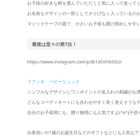
お子様の好きな柄を選んでいただくと気に入って使ってくれそ
お名前もデザインの一部としてさりげなく入っているのが
マジックテープの蓋で、小さいお子様も開け閉めしやす
最後は堂々の第1位！
https://www.instagram.com/p/Bi1dOXYA5GU/
ラフィネ ベビーリュック
シンプルなデザインにワンポイントの名入れの刺繍がお
どんなコーディネートにも合わせやすく長く使えそうな
自分のお子様用にも、贈り物用にも人気ですよ(^o^)子
出産祝いや1歳のお誕生日などのギフトなどにも人気なア