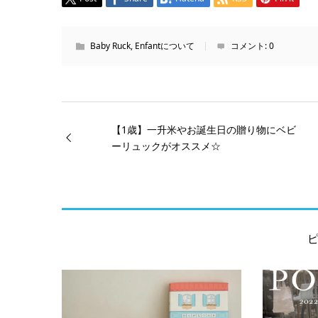
ィ
ン
ド
ウ
で
Baby Ruck
,
Enfantについて
コメント:
0
開
き
ま
す)
【1歳】一升米やお誕生日の贈り物にベビ
ーリュックがオススメ☆