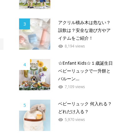
アクリル積み木は危ない？
3
誤飲は？安全な遊び方やア
イテムをご紹介！
8,194 views
☆Enfant Kids☆１歳誕生日
4
ベビーリュックで一升餅と
バルーン...
7,109 views
ベビーリュック 何入れる？
5
どれだけ入る？
5,970 views