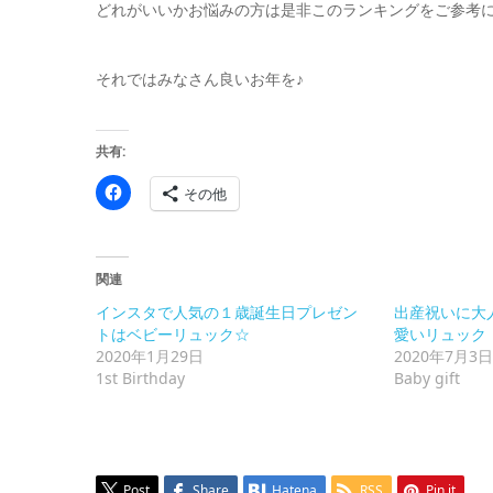
どれがいいかお悩みの方は是非このランキングをご参考
それではみなさん良いお年を♪
共有:
Facebook
その他
で
共
有
す
る
に
関連
は
ク
インスタで人気の１歳誕生日プレゼン
出産祝いに大
リ
ッ
トはベビーリュック☆
愛いリュック
ク
2020年1月29日
2020年7月3日
し
て
1st Birthday
Baby gift
く
だ
さ
い
(新
し
い
ウ
Post
Share
Hatena
RSS
Pin it