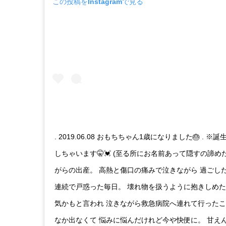
この投稿をInstagramで見る
. 2019.06.08 おもちちゃん1歳になりました🎂 .
しちゃいます🤫💓 (至る所にお名前あって隠すの諦めた
がらの出産。 高熱と傷口の痛みで泣きながら 過ごし
連続で戸惑った毎日。 壊れ物を扱うように抱きしめた
気かもと言われ 泣きながら救急病院へ連れて行ったこ
なか出なくて 悩みに悩んだけれど今や快便に。 甘え