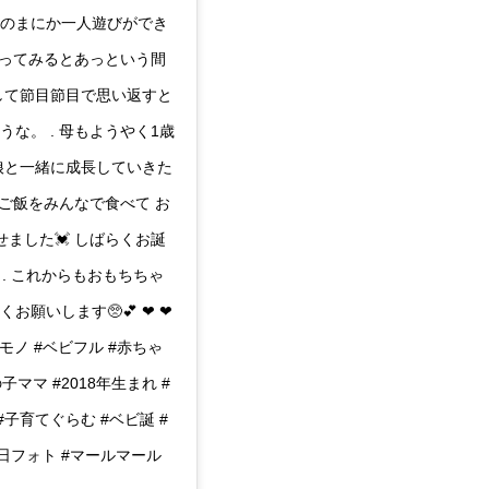
つのまにか一人遊びができ
返ってみるとあっという間
して節目節目で思い返すと
な。 . 母もようやく1歳
 娘と一緒に成長していきた
いご飯をみんなで食べて お
せました💓 しばらくお誕
✨ . これからもおもちちゃ
いします🥺💕 ❤︎ ❤︎
ドモノ #ベビフル #赤ちゃ
子ママ #2018年生まれ #
子育てぐらむ #ベビ誕 #
生日フォト #マールマール