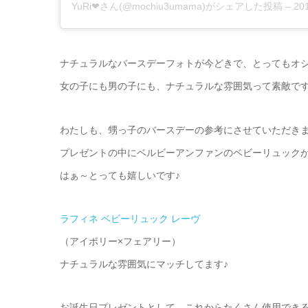
YuRi❤︎
さん(@mochiu3umama)がシェアした投稿 –
20
ナチュラルなバースデーフォトが今どきで、とってもオシ
女の子にも男の子にも、ナチュラルな雰囲気って素敵で
わたしも、甥っ子のバースデーの参考にさせていただき
プレゼントの中にベルビーアンファンのベビーリュック
はぁ～とっても嬉しいです♪
ラフィネ ベビーリュック レーヴ
（アイボリー×フェアリー）
ナチュラルな雰囲気にマッチしてます♪
お誕生日プレゼントとして、これからたくさん使用でき