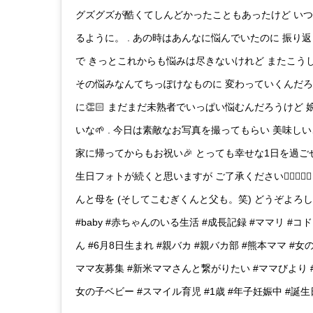
グズグズが酷くてしんどかったこともあったけど い
るように。 . あの時はあんなに悩んでいたのに 振り
で きっとこれからも悩みは尽きないけれど またこう
その悩みなんてちっぽけなものに 変わっていくんだろう
に👏🏻 まだまだ未熟者でいっぱい悩むんだろうけど
いな🌱 . 今日は素敵なお写真を撮ってもらい 美味し
家に帰ってからもお祝い🎉 とっても幸せな1日を過ご
生日フォトが続くと思いますが ご了承ください🙇🏻‍♀️✨
んと母を (そしてこむぎくんと父も。笑) どうぞよろしくお願
#baby #赤ちゃんのいる生活 #成長記録 #ママリ #コ
ん #6月8日生まれ #親バカ #親バカ部 #熊本ママ #女の
ママ友募集 #新米ママさんと繋がりたい #ママびより #
女の子ベビー #スマイル育児 #1歳 #年子妊娠中 #誕