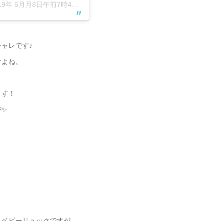
19年 6月月8日午前7時42分PDT
ャレです♪
すよね。
ます！
が✨
るベビーリュックですが、