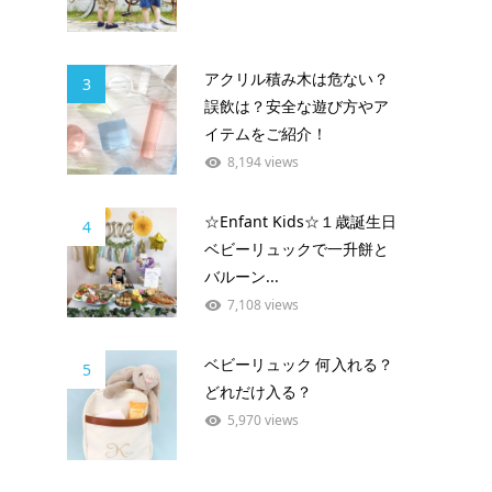
アクリル積み木は危ない？
3
誤飲は？安全な遊び方やア
イテムをご紹介！
8,194 views
☆Enfant Kids☆１歳誕生日
4
ベビーリュックで一升餅と
バルーン...
7,108 views
ベビーリュック 何入れる？
5
どれだけ入る？
5,970 views