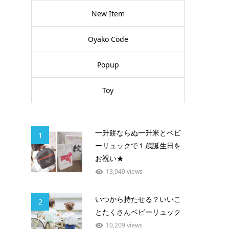
New Item
Oyako Code
Popup
Toy
一升餅ならぬ一升米とベビ
1
ーリュックで１歳誕生日を
お祝い★
13,949 views
いつから持たせる？いいこ
2
とたくさんベビーリュック
10,209 views