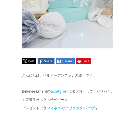
Post
Share
Hatena
Pin it
こんにちは。ベルビーアンファンの北川です。
Bellevie Enfantの
Insatgram
にタグ付けしてくださった
１歳誕生日の女の子ベビー☆
プレゼントに
ラフィネ ベビーリュック レーヴ
を