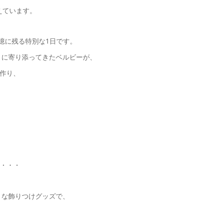
考えています。
の記憶に残る特別な1日です。
』に寄り添ってきたベルビーが、
を作り、
に・・・
ざまな飾りつけグッズで、