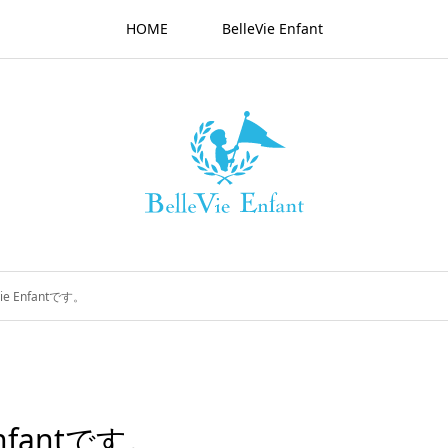
HOME
BelleVie Enfant
e Enfantです。
nfantです。