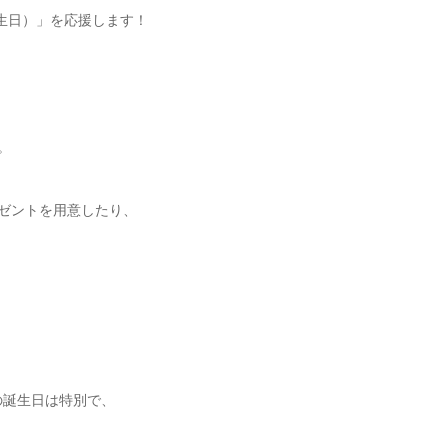
の誕生日）」を応援します！
。
ゼントを用意したり、
の誕生日は特別で、