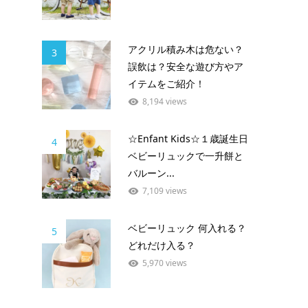
アクリル積み木は危ない？
3
誤飲は？安全な遊び方やア
イテムをご紹介！
8,194 views
☆Enfant Kids☆１歳誕生日
4
ベビーリュックで一升餅と
バルーン...
7,109 views
ベビーリュック 何入れる？
5
どれだけ入る？
5,970 views