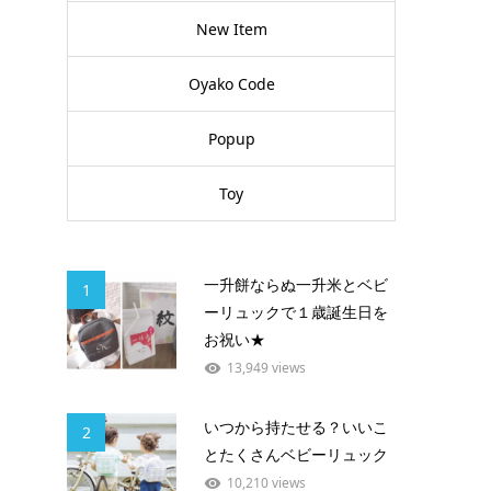
New Item
Oyako Code
Popup
Toy
一升餅ならぬ一升米とベビ
1
ーリュックで１歳誕生日を
お祝い★
13,949 views
いつから持たせる？いいこ
2
とたくさんベビーリュック
10,210 views