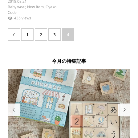
2018.08.21
Baby wear
,
New Item
,
Oyako
Code
435 views
1
2
3
4

今月の特集記事

