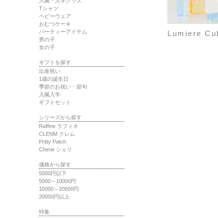
入園・入学グッズ
Tシャツ
ベビーウェア
おむつケーキ
パーティーアイテム
Lumiere Cu
男の子
女の子
ギフトを探す
出産祝い
1歳の誕生日
季節のお祝い・節句
入園入学
ギフトセット
シリーズから探す
Raffine ラフィネ
CLENM クレム
Pritty Patch
Cherie シェリ
価格から探す
5000円以下
5000～10000円
10000～20000円
20000円以上
特集