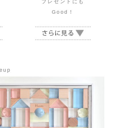
プレゼントにも
Good！
neup