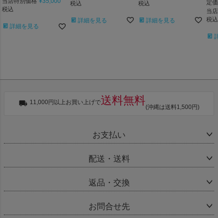
当店特別価格
¥
35,000
定価
税込
税込
税込
当店
税込
詳細を見る
詳細を見る
詳細を見る
送料無料
11,000円以上お買い上げで
(沖縄は送料1,500円)
お支払い
配送・送料
返品・交換
お問合せ先