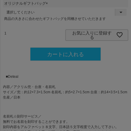
須
オリジナルギフトバッグ
)
(
必
商品の大きさに合わせたギフトバッグを同梱させていただきます
須
)
お気に入りに登録す
る
カートに入れる
■Deteal
内容
／アクリル兜・台座・名前札
サイズ
／兜：約12×7.3×1.5cm 名前札：約5×2.7×1.5cm 台座：約14×3.5×1.5cm
生産
／日本
名前札☆刻印サービス
／
無料でお名前を刻印することができます。
刻印内容をアルファベット８文字、日本語５文字程度で入力して下さい。