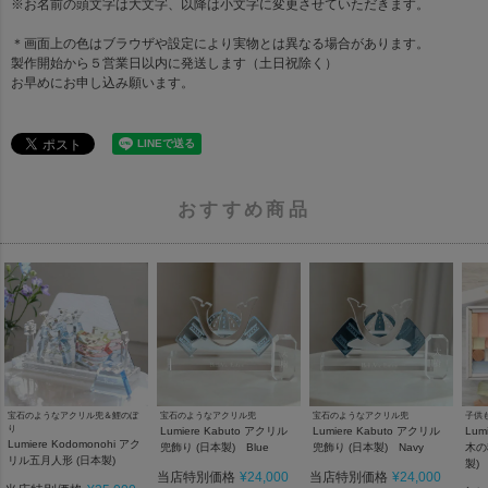
※お名前の頭文字は大文字、以降は小文字に変更させていただきます。
＊画面上の色はブラウザや設定により実物とは異なる場合があります。
製作開始から５営業日以内に発送します（土日祝除く）
お早めにお申し込み願います。
おすすめ商品
宝石のようなアクリル兜
宝石のようなアクリル兜
子供
宝石のようなアクリル兜＆鯉のぼ
り
Lumiere Kabuto アクリル
Lumiere Kabuto アクリル
Lum
Lumiere Kodomonohi アク
兜飾り (日本製) Blue
兜飾り (日本製) Navy
木の
リル五月人形 (日本製)
製)
当店特別価格
¥
24,000
当店特別価格
¥
24,000