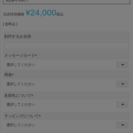
商品番号
bve077
¥
24,000
当店特別価格
税込
送料込
刻印するお名前
メッセージカード
(
必
須
用途
)
(
必
須
名前札について
)
(
必
須
ラッピングについて
)
(
必