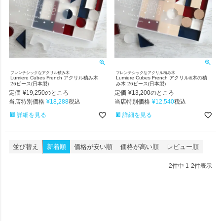
フレンチシックなアクリル積み木
フレンチシックなアクリル積み木
Lumiere Cubes French アクリル積み木
Lumiere Cubes French アクリル&木の積
26ピース(日本製)
み木 26ピース(日本製)
定価
¥
19,250
定価
¥
13,200
のところ
のところ
当店特別価格
¥
18,288
当店特別価格
¥
12,540
税込
税込
詳細を見る
詳細を見る
並び替え
新着順
価格が安い順
価格が高い順
レビュー順
2
件中
1
-
2
件表示