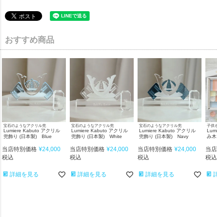
おすすめ商品
宝石のようなアクリル兜
宝石のようなアクリル兜
宝石のようなアクリル兜
子供
Lumiere Kabuto アクリル
Lumiere Kabuto アクリル
Lumiere Kabuto アクリル
Lum
兜飾り (日本製) Blue
兜飾り (日本製) White
兜飾り (日本製) Navy
み木
当店特別価格
¥
24,000
当店特別価格
¥
24,000
当店特別価格
¥
24,000
当店
税込
税込
税込
税込
詳細を見る
詳細を見る
詳細を見る