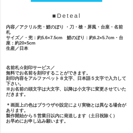
■Deteal
内容
／アクリル兜・鯉のぼり ・刀・槍・屏風・台座・名前
札
サイズ
／・兜：約5.6×7.5cm 鯉のぼり：約6.2×5.7cm・台
座：約20×5cm
生産
／日本
名前札☆刻印サービス
／
無料でお名前を刻印することができます。
刻印内容をアルファベット８文字、日本語５文字で入力して
下さい。
※お名前の頭文字は大文字、以降は小文字に変更させていた
だきます。
＊画面上の色はブラウザや設定により実物とは異なる場合が
あります。
製作開始から５営業日以内に発送します（土日祝除く）
お早めにお申し込み願います。