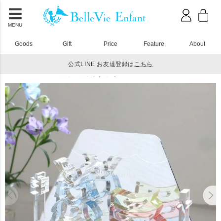
MENU
Goods
Gift
Price
Feature
About
公式LINE お友達登録は
こちら
HOME
アクリル積み木
アクリル積み木 Lumiere Kodomonohi
Lumiere Kodomonohi アクリル五月人形 (日本製)