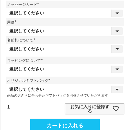
メッセージカード
(
必
須
用途
)
(
必
須
名前札について
)
(
必
須
)
ラッピングについて
(
必
須
)
オリジナルギフトバッグ
(
必
須
商品の大きさに合わせたギフトバッグを同梱させていただきます
)
お気に入りに登録す
る
カートに入れる