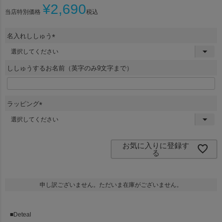
¥
2,690
当店特別価格
税込
名入れししゅう
(
必
須
ししゅうするお名前（英字のみ9文字まで）
)
ラッピング
(
必
須
)
お気に入りに登録す
る
申し訳ございません。ただいま在庫がございません。
■Deteal