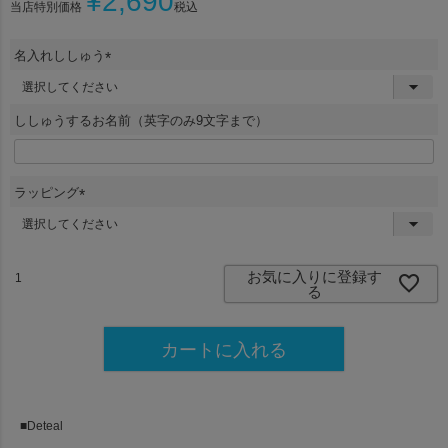
¥
2,690
当店特別価格
税込
名入れししゅう
(
必
須
ししゅうするお名前（英字のみ9文字まで）
)
ラッピング
(
必
須
)
お気に入りに登録す
る
カートに入れる
■Deteal