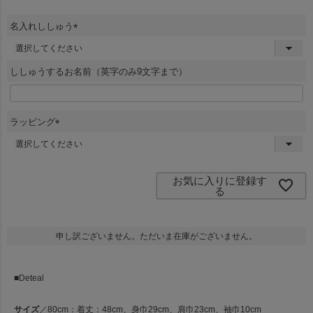
名入れししゅう
(
必
須
ししゅうするお名前（英字のみ9文字まで）
)
ラッピング
(
必
須
)
お気に入りに登録す
る
申し訳ございません。ただいま在庫がございません。
■Deteal
サイズ
／80cm：着丈：48cm、身巾29cm、肩巾23cm、袖巾10cm