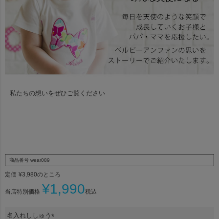
私たちの想いをぜひご覧ください
商品番号
wear089
定価
¥
3,980
のところ
¥
1,990
当店特別価格
税込
名入れししゅう