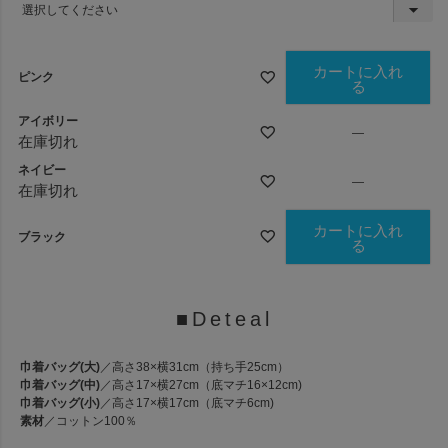
(
必
須
)
カートに入れ
ピンク
る
アイボリー
—
在庫切れ
ネイビー
—
在庫切れ
カートに入れ
ブラック
る
■Deteal
巾着バッグ(大)
／高さ38×横31cm（持ち手25cm）
巾着バッグ(中)
／高さ17×横27cm（底マチ16×12cm)
巾着バッグ(小)
／高さ17×横17cm（底マチ6cm)
素材
／コットン100％