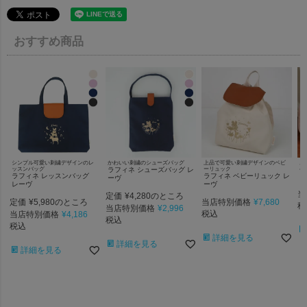
おすすめ商品
シンプル可愛い刺繍デザインのレ
かわいい刺繍のシューズバッグ
上品で可愛い刺繍デザインのベビ
お
ッスンバッグ
ラフィネ シューズバッグ レ
ーリュック
ベ
ラフィネ レッスンバッグ
ラフィネ ベビーリュック レ
ラ
ーヴ
レーヴ
ーヴ
当
定価
¥
4,280
のところ
定価
¥
5,980
当店特別価格
¥
7,680
のところ
税
当店特別価格
¥
2,996
当店特別価格
¥
4,186
税込
税込
税込
詳細を見る
詳細を見る
詳細を見る