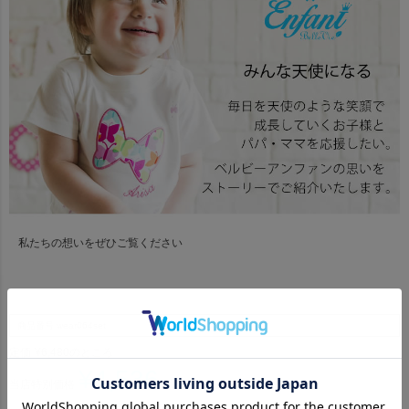
私たちの想いをぜひご覧ください
商品番号
wear064set
定価
¥
6,480
のところ
¥
4,536
当店特別価格
税込