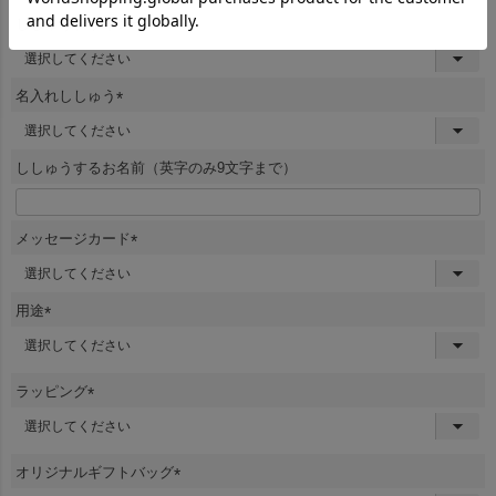
ししゅうデザイン
(
必
須
名入れししゅう
)
(
必
須
ししゅうするお名前（英字のみ9文字まで）
)
メッセージカード
(
必
須
用途
)
(
必
須
ラッピング
)
(
必
須
オリジナルギフトバッグ
)