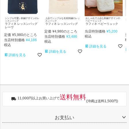
シンプル可愛い刺繍デザインのレ
上品でシンプルな名前刺繍のレッ
おしゃれで上品な刺繍デザインの
上
ッスンバッグ
スンバッグ
ベビーリュック
ー
ラフィネ レッスンバッグ
ラフィネ レッスンバッグ
ラフィネ ベビーリュック
ラ
レーヴ
ー
定価
¥
4,980
当店特別価格
¥
5,200
のところ
定価
¥
5,980
当
のところ
当店特別価格
¥
3,486
税込
当店特別価格
¥
4,186
税
税込
税込
詳細を見る
詳細を見る
詳細を見る
送料無料
11,000円以上お買い上げで
(沖縄は送料1,500円)
お支払い