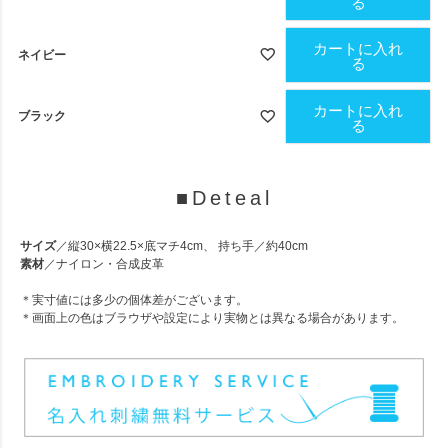
る
カートに入れ
ネイビー
る
カートに入れ
ブラック
る
■Deteal
サイズ
／縦30×横22.5×底マチ4cm、 持ち手／約40cm
素材
／ナイロン・合成皮革
＊実寸値には多少の個体差がございます。
＊画面上の色はブラウザや設定により実物とは異なる場合があります。