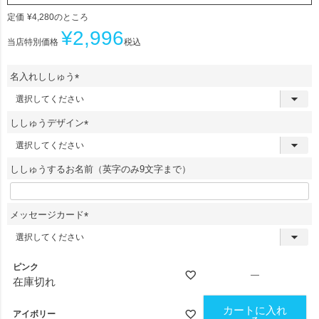
定価
¥
4,280
のところ
¥
2,996
当店特別価格
税込
名入れししゅう
(
必
須
ししゅうデザイン
)
(
必
須
ししゅうするお名前（英字のみ9文字まで）
)
メッセージカード
(
必
須
ピンク
)
—
在庫切れ
カートに入れ
アイボリー