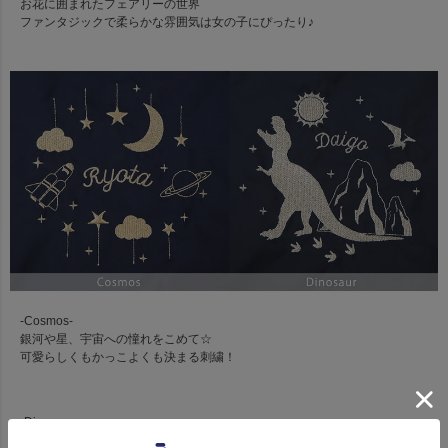
お花に囲まれたフェアリーの世界
ファンタジックで柔らかな雰囲気は女の子にぴったり♪
-Cosmos-
銀河や星、宇宙への憧れをこめて☆
可愛らしくもかっこよくも決まる刺繍！
-Dinosaur-
ティラノサウルスが「ガォー！」っとほえているような