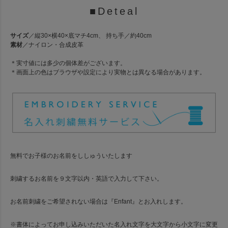
■Deteal
サイズ
／縦30×横40×底マチ4cm、 持ち手／約40cm
素材
／ナイロン・合成皮革
＊実寸値には多少の個体差がございます。
＊画面上の色はブラウザや設定により実物とは異なる場合があります。
無料でお子様のお名前をししゅういたします
刺繍するお名前を９文字以内・英語で入力して下さい。
お名前刺繍をご希望されない場合は『Enfant』とお入れします。
※書体によってお申し込みいただいた名入れ文字を大文字から小文字に変更