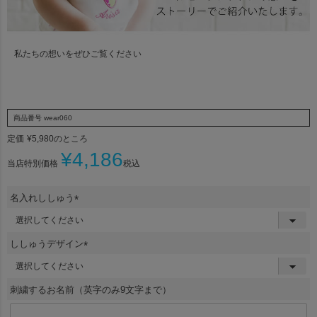
私たちの想いをぜひご覧ください
商品番号
wear060
定価
¥
5,980
のところ
¥
4,186
当店特別価格
税込
名入れししゅう
(
必
須
ししゅうデザイン
)
(
必
須
刺繍するお名前（英字のみ9文字まで）
)