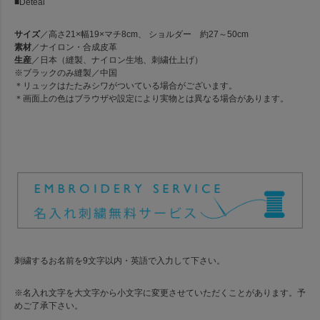
■Deteal
サイズ
／高さ21×幅19×マチ8cm、 ショルダー 約27～50cm
素材
／ナイロン・合成皮革
生産
／日本（縫製、ナイロン生地、刺繍仕上げ）
※ブラックのみ縫製／中国
＊リュックはたたみシワがついている場合がございます。
＊画面上の色はブラウザや設定により実物とは異なる場合があります。
刺繍するお名前を9文字以内・英語で入力して下さい。
※名入れ文字を大文字から小文字に変更させていただくことがあります。予
めご了承下さい。