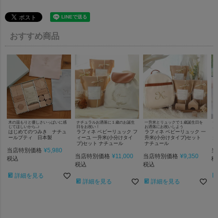
おすすめ商品
木の温もりと優しさいっぱいに感
ナチュラルお洒落に１歳のお誕生
一升米とリュックで１歳誕生日を
一
じてほしいから..♪
日をお祝い！
お洒落にお祝いしよう
お
はじめてのつみき ナチュ
ラフィネ ベビーリュック フ
ラフィネ ベビーリュック 一
ラ
ールプティ 日本製
ィーユ 一升米(小分けタイ
升米(小分けタイプ)セット
升
プ)セット ナチュール
ナチュール
当店特別価格
¥
5,980
当
当店特別価格
¥
11,000
当店特別価格
¥
9,350
税込
税
税込
税込
詳細を見る
詳細を見る
詳細を見る