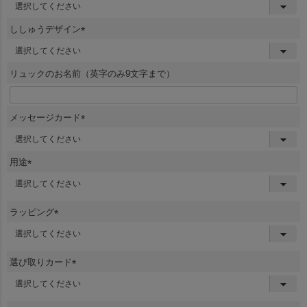
(
必
須
ししゅうデザイン
)
(
必
須
リュックのお名前（英字のみ9文字まで）
)
メッセージカード
(
必
須
用途
)
(
必
須
ラッピング
)
(
必
須
選び取りカード
)
(
必
須