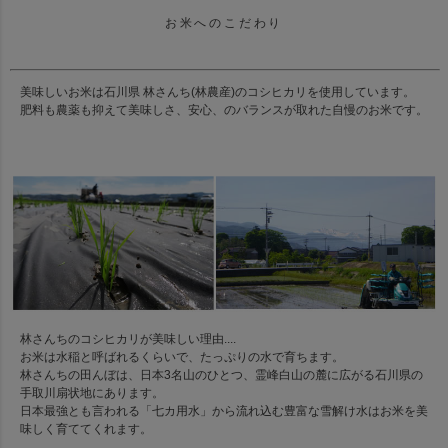
お米へのこだわり
美味しいお米は石川県 林さんち(林農産)のコシヒカリを使用しています。
肥料も農薬も抑えて美味しさ、安心、のバランスが取れた自慢のお米です。
林さんちのコシヒカリが美味しい理由....
お米は水稲と呼ばれるくらいで、たっぷりの水で育ちます。
林さんちの田んぼは、日本3名山のひとつ、霊峰白山の麓に広がる石川県の
手取川扇状地にあります。
日本最強とも言われる「七カ用水」から流れ込む豊富な雪解け水はお米を美
味しく育ててくれます。