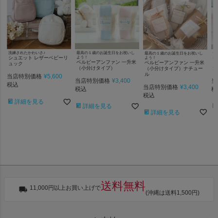
洗練されたかわいさ♪
最高の１歳のお誕生日をお祝いし
一
最高の１歳のお誕生日をお祝いし
シュエット レザーベビーリ
よう！
お
よう！
ベルビーアンファン 一升米
ラ
ベルビーアンファン 一升米
ュック
（小分けタイプ）
升
（小分けタイプ）ナチュー
ル
当店特別価格
¥
5,600
当店特別価格
¥
3,400
当
税込
当店特別価格
¥
3,400
税込
税
税込
詳細を見る
詳細を見る
詳細を見る
送料無料
11,000円以上お買い上げで
(沖縄は送料1,500円)