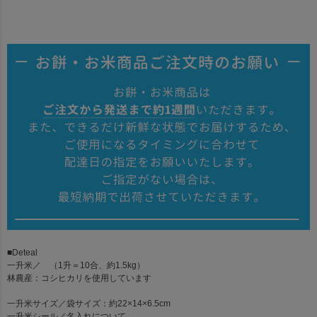
■Deteal
一升米
／ （1升＝10合、約1.5kg）
林農産：コシヒカリを使用しています
一升米サイズ
／袋サイズ：約22×14×6.5cm
一升米シール
／名入れについて