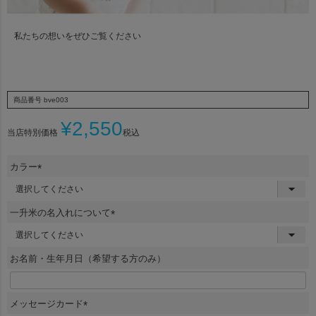
私たちの想いをぜひご覧ください
商品番号
bve003
¥
2,550
当店特別価格
税込
カラー
(
必
須
一升米の名入れについて
)
(
必
須
お名前・生年月日（希望する方のみ）
)
メッセージカード