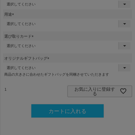
(
必
須
用途
)
(
必
須
選び取りカード
)
(
必
須
オリジナルギフトバッグ
)
(
必
商品の大きさに合わせたギフトバッグを同梱させていただきます
須
)
お気に入りに登録す
る
カートに入れる