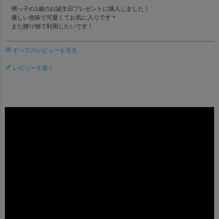
甥っ子の1歳のお誕生日プレゼントに購入しました！

優しい色味で可愛くてお気に入りです＊

また贈り物で利用したいです！
すべてのレビューを見る
レビューを書く