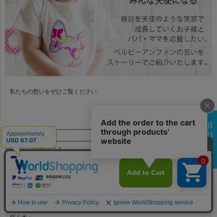
私たちの想いをぜひご覧ください
商品番号
bve058
定価
¥
11,200
のところ
¥
10,640
当店特別価格
税込
送料込
つみき刻印（希望する場合）