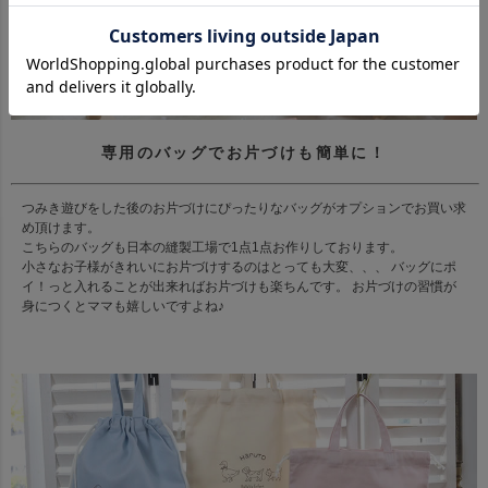
専用のバッグでお片づけも簡単に！
つみき遊びをした後のお片づけにぴったりなバッグがオプションでお買い求
め頂けます。
こちらのバッグも日本の縫製工場で1点1点お作りしております。
小さなお子様がきれいにお片づけするのはとっても大変、、、 バッグにポ
イ！っと入れることが出来ればお片づけも楽ちんです。 お片づけの習慣が
身につくとママも嬉しいですよね♪