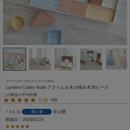
キラキラときめく宝石のようなアクリル積み木
Lumiere Cubes Noah アクリル＆木の積み木26ピース
5.00
5
非公開
購入者
＊
1
投稿日
2026/01/24